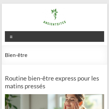
Aller
au
contenu
ancientsites.eu
Menu
Bien-être
Routine bien-être express pour les
matins pressés