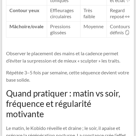
toniques
et éclat ✨
Contour yeux
Effleurages
Très
Regard
circulaires
faible
reposé 👀
Mâchoire/ovale
Pressions
Moyenne
Contours
glissées
définis 🪞
Observer le placement des mains et la cadence permet
d’éviter la surpression et de mieux « sculpter » les traits.
Répétée 3–5 fois par semaine, cette séquence devient votre
base solide.
Quand pratiquer : matin vs soir,
fréquence et régularité
motivante
Le matin, le Kobido réveille et draine ; le soir, il apaise et
prépare la régénération nocturne. La constance crée l’effet