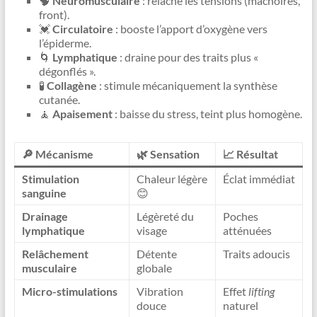
🧠
Neuromusculaire
: relâche les tensions (mâchoires,
front).
💓
Circulatoire
: booste l’apport d’oxygène vers
l’épiderme.
🌀
Lymphatique
: draine pour des traits plus «
dégonflés ».
🧪
Collagène
: stimule mécaniquement la synthèse
cutanée.
🧘
Apaisement
: baisse du stress, teint plus homogène.
🔎 Mécanisme
🌿 Sensation
📈 Résultat
Stimulation
Chaleur légère
Éclat immédiat
sanguine
😊
Drainage
Légèreté du
Poches
lymphatique
visage
atténuées
Relâchement
Détente
Traits adoucis
musculaire
globale
Micro-stimulations
Vibration
Effet
lifting
douce
naturel