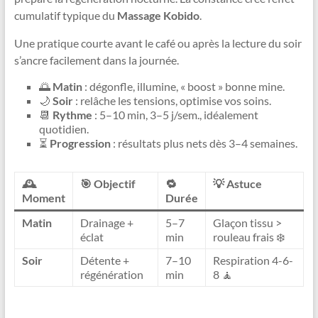
cumulatif typique du
Massage Kobido
.
Une pratique courte avant le café ou après la lecture du soir
s’ancre facilement dans la journée.
🌅
Matin
: dégonfle, illumine, « boost » bonne mine.
🌙
Soir
: relâche les tensions, optimise vos soins.
📆
Rythme
: 5–10 min, 3–5 j/sem., idéalement
quotidien.
⏳
Progression
: résultats plus nets dès 3–4 semaines.
🕰️
🎯 Objectif
🔁
💡 Astuce
Moment
Durée
Matin
Drainage +
5–7
Glaçon tissu >
éclat
min
rouleau frais ❄️
Soir
Détente +
7–10
Respiration 4-6-
régénération
min
8 🧘