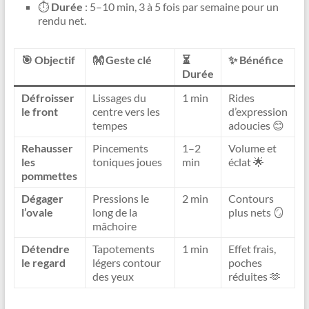
⏱️
Durée
: 5–10 min, 3 à 5 fois par semaine pour un
rendu net.
🎯 Objectif
👐 Geste clé
⏳
✨ Bénéfice
Durée
Défroisser
Lissages du
1 min
Rides
le front
centre vers les
d’expression
tempes
adoucies 😊
Rehausser
Pincements
1–2
Volume et
les
toniques joues
min
éclat 🌟
pommettes
Dégager
Pressions le
2 min
Contours
l’ovale
long de la
plus nets 🪞
mâchoire
Détendre
Tapotements
1 min
Effet frais,
le regard
légers contour
poches
des yeux
réduites 🫶