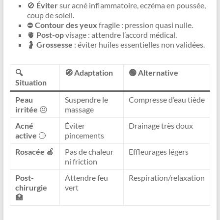
🚫
Éviter
sur acné inflammatoire, eczéma en poussée,
coup de soleil.
⛔
Contour des yeux
fragile : pression quasi nulle.
🫀
Post-op
visage : attendre l’accord médical.
🤰
Grossesse
: éviter huiles essentielles non validées.
🔍
🧭 Adaptation
🟢 Alternative
Situation
Peau
Suspendre le
Compresse d’eau tiède
irritée
😣
massage
Acné
Éviter
Drainage très doux
active
🔴
pincements
Rosacée
🍎
Pas de chaleur
Effleurages légers
ni friction
Post-
Attendre feu
Respiration/relaxation
chirurgie
vert
🏥