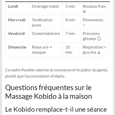
Lundi
Drainage matin
5 min
Rouleau frais
❄️
Mercredi
Tonification
8 min
Pincements
joues
✨
Vendredi
Ovale/mâchoire
7 min
Pressions
glissées 🪞
Dimanche
Relax soir +
10
Respiration +
masque
min
gua sha 🧘
Ce cadre flexible valorise la constance et le plaisir du geste,
plutôt que l’accumulation d’objets.
Questions fréquentes sur le
Massage Kobido à la maison
Le Kobido remplace-t-il une séance