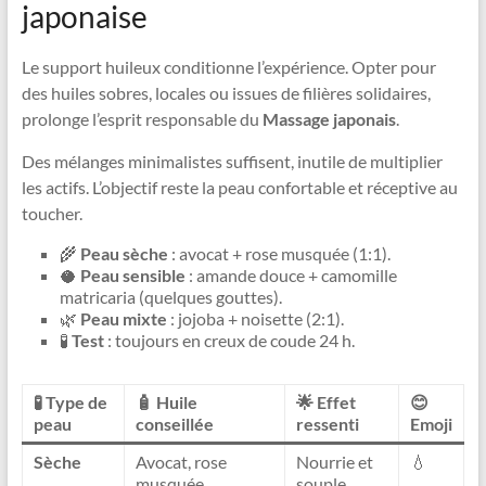
japonaise
Le support huileux conditionne l’expérience. Opter pour
des huiles sobres, locales ou issues de filières solidaires,
prolonge l’esprit responsable du
Massage japonais
.
Des mélanges minimalistes suffisent, inutile de multiplier
les actifs. L’objectif reste la peau confortable et réceptive au
toucher.
🌾
Peau sèche
: avocat + rose musquée (1:1).
🥥
Peau sensible
: amande douce + camomille
matricaria (quelques gouttes).
🌿
Peau mixte
: jojoba + noisette (2:1).
🧪
Test
: toujours en creux de coude 24 h.
🧪 Type de
🧴 Huile
🌟 Effet
😊
peau
conseillée
ressenti
Emoji
Sèche
Avocat, rose
Nourrie et
💧
musquée
souple