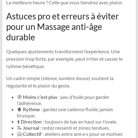
La meilleure heure ? Celle que vous tiendrez avec plaisir.
Astuces pro et erreurs à éviter
pour un Massage anti-âge
durable
Quelques ajustements transforment l’expérience. Une
pression trop forte, par exemple, peut irriter et casser le
rythme bénéfique.
Un cadre simple (silence, lumière douce) soutient la
régularité et le plaisir du geste.
🧭
Moins c’est plus
: peu d’huile pour garder
l’adhérence.
🫀
Rythme
: gardez une cadence fluide, jamais
brusque.
⬆️
Direction
: toujours de bas en haut sur l’ovale.
📝
Journal
: notez ressenti et zones tendues.
🤗
Collectif
: ateliers entre ami·e·s pour se motiver.