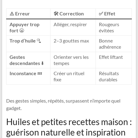
⚠️ Erreur
🛠️ Correction
✅ Effet
Appuyer trop
Alléger, respirer
Rougeurs
fort
😬
évitées
Trop d’huile
🫗
2–3 gouttes max
Bonne
adhérence
Gestes
Orienter vers les
Effet liftant
descendantes
⬇️
tempes
Inconstance
💤
Créer un rituel
Résultats
fixe
durables
Des gestes simples, répétés, surpassent n’importe quel
gadget.
Huiles et petites recettes maison :
guérison naturelle et inspiration