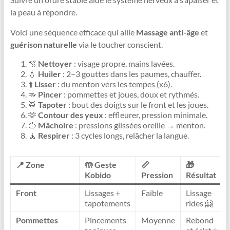
la peau à répondre.
Voici une séquence efficace qui allie
Massage anti-âge
et
guérison naturelle
via le toucher conscient.
🫧
Nettoyer
: visage propre, mains lavées.
💧
Huiler
: 2–3 gouttes dans les paumes, chauffer.
⬆️
Lisser
: du menton vers les tempes (x6).
🫳
Pincer
: pommettes et joues, doux et rythmés.
🥁
Tapoter
: bout des doigts sur le front et les joues.
🫶
Contour des yeux
: effleurer, pression minimale.
🫱
Mâchoire
: pressions glissées oreille → menton.
🧘
Respirer
: 3 cycles longs, relâcher la langue.
📍 Zone
🤲 Geste
📏
🎁
Kobido
Pression
Résultat
Front
Lissages +
Faible
Lissage
tapotements
rides 🤗
Pommettes
Pincements
Moyenne
Rebond