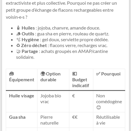
extractiviste et plus collective. Pourquoi ne pas créer un
petit groupe d’échange de flacons rechargeables entre
voisin·e·s ?
🧴
Huiles
: jojoba, chanvre, amande douce.
🪵
Outils
: gua sha en pierre, rouleau de quartz.
🫧
Hygiène
: gel doux, serviette propre dédiée.
♻️
Zéro déchet
: flacons verre, recharges vrac.
🤝
Partage
: achats groupés en AMAP/cantine
solidaire.
🧰
🌍 Option
💶
✅ Pourquoi
Équipement
durable
Budget
indicatif
Huile visage
Jojoba bio
€
Non
vrac
comédogène
😊
Gua sha
Pierre
€€
Réutilisable
naturelle
à vie