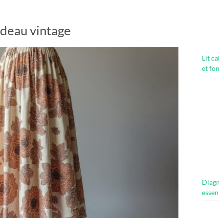
rideau vintage
Lit c
et fo
Diagn
essen