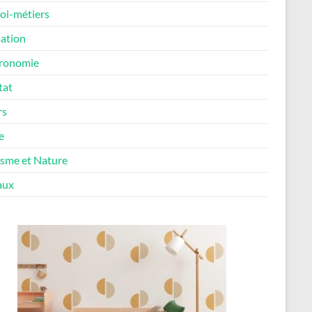
oi-métiers
ation
ronomie
tat
rs
e
isme et Nature
aux