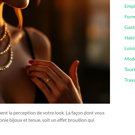
Empl
Form
Gast
Habi
Loisi
Mod
Tour
Trav
nt la perception de votre look. La façon dont vous
nie bijoux et tenue, soit un effet brouillon qui