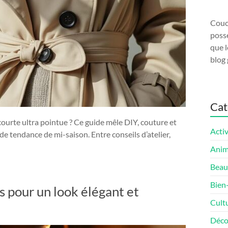
Couco
possé
que l
blog 
Cat
urte ultra pointue ? Ce guide mêle DIY, couture et
Activ
e tendance de mi-saison. Entre conseils d’atelier,
Ani
Beau
Bien
 pour un look élégant et
Cult
Déco