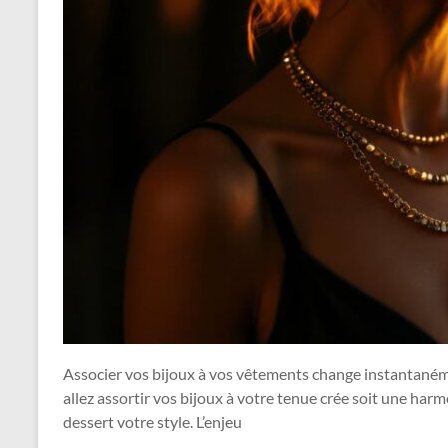
Associer vos bijoux à vos vêtements change instantanéme
allez assortir vos bijoux à votre tenue crée soit une harmo
dessert votre style. L’enjeu