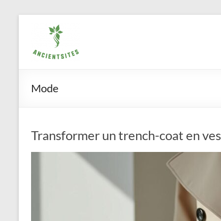
Aller
ancientsites.eu
au
contenu
Mode
Transformer un trench-coat en ve