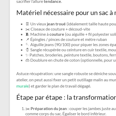
sacrifier l’allure
tendance
.
Matériel nécessaire pour un sac à
👖 Un vieux
jean troué
(idéalement taille haute pou
✂️ Ciseaux de couture + découd-vite
🧵 Machine à
couture
(ou aiguille + fil polyester sol
📌 Épingles / pinces de couture et mètre ruban
🪡 Aiguille jeans (90/100) pour piquer les zones ép
🧷 Sangle récupérée ou ceinture en cuir textile, mo
✨ Patches, broderies, peinture textile, boutons, fer
👜 Doublure en chute de coton (optionnelle, pour un
Astuce récupération: une sangle robuste se déniche souv
atelier, on peut aussi fixer un petit outillage malin au 
murale
) et garder le plan de travail dégagé.
Étape par étape : la transformatio
✂️
Préparation du jean
: couper les jambes juste au
comme corps du sac. Égaliser le bord inférieur.