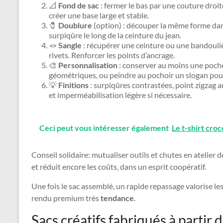
📐
Fond de sac
: fermer le bas par une couture droit
créer une base large et stable.
🧷
Doublure
(option) : découper la même forme dans
surpiqûre le long de la ceinture du jean.
🪢
Sangle
: récupérer une ceinture ou une bandouliè
rivets. Renforcer les points d’ancrage.
🎨
Personnalisation
: conserver au moins une poche
géométriques, ou peindre au pochoir un slogan po
💡
Finitions
: surpiqûres contrastées, point zigzag 
et imperméabilisation légère si nécessaire.
Ceci peut vous intéresser également
Le t-shirt cro
Conseil solidaire: mutualiser outils et chutes en atelier 
et réduit encore les coûts, dans un esprit coopératif.
Une fois le sac assemblé, un rapide repassage valorise les
rendu premium très
tendance
.
Sacs créatifs fabriqués à partir d