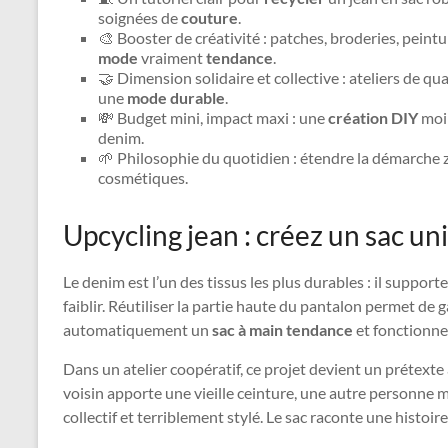
soignées de
couture
.
🎨 Booster de créativité : patches, broderies, peint
mode
vraiment
tendance
.
🤝 Dimension solidaire et collective : ateliers de qua
une
mode durable
.
💸 Budget mini, impact maxi : une
création DIY
moin
denim.
🌱 Philosophie du quotidien : étendre la démarche 
cosmétiques.
Upcycling jean : créez un sac un
Le denim est l’un des tissus les plus durables : il support
faiblir. Réutiliser la partie haute du pantalon permet de 
automatiquement un
sac à main tendance
et fonctionnel
Dans un atelier coopératif, ce projet devient un prétexte 
voisin apporte une vieille ceinture, une autre personne m
collectif et terriblement stylé. Le sac raconte une histoir