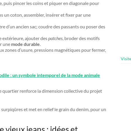
e, puis pincer les coins et piquer en diagonale pour
 un coton, assembler, insérer et fixer par une
re d’un ancien sac; coudre des passants ou poser des
 extérieure, ajouter des
patches
, broder des motifs
ur une
mode durable
.
aux zones d’usure, pressions magnétiques pour fermer,
Visit
codile : un symbole intemporel de la mode animale
de quartier renforce la dimension collective du projet
 surpiqûres et met en relief le grain du denim, pour un
e vieux jeans : idées et