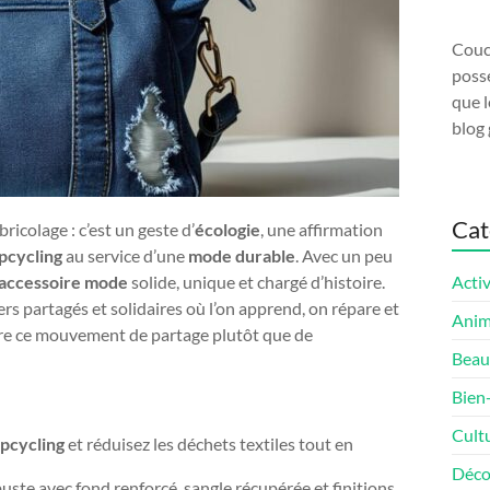
Couco
possé
que l
blog 
Cat
bricolage : c’est un geste d’
écologie
, une affirmation
pcycling
au service d’une
mode durable
. Avec un peu
accessoire mode
solide, unique et chargé d’histoire.
Activ
rs partagés et solidaires où l’on apprend, on répare et
Ani
ndre ce mouvement de partage plutôt que de
Beau
Bien
Cult
pcycling
et réduisez les déchets textiles tout en
Déco
uste avec fond renforcé, sangle récupérée et finitions