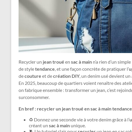
Recycler un
jean troué
en
sac à main
n’a rien d’un simple 
de style
tendance
, et une façon concrète de pratiquer l’
u
de
couture
et de
création DIY
, un denim usé devient un
En 2025, beaucoup de quartiers voient renaître des atelie
on fabrique ensemble : transformer un jean, c’est rejoi
surconsommer.
En bref : recycler un jean troué en sac à main tendance
♻️ Donnez une seconde vie à votre denim grâce à l’
u
créant un
sac à main
unique.
🧵 Un tutoriel clair pour
recycler
un jean en sac rob