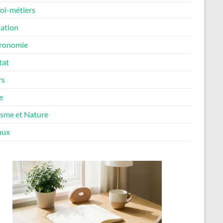
oi-métiers
ation
ronomie
tat
rs
e
isme et Nature
aux