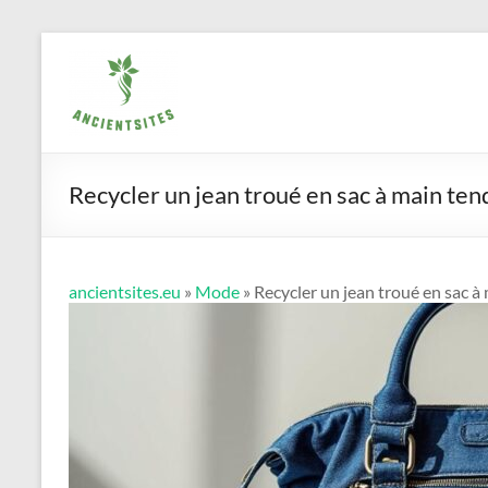
Aller
ancientsites.eu
au
contenu
Recycler un jean troué en sac à main te
ancientsites.eu
»
Mode
» Recycler un jean troué en sac 