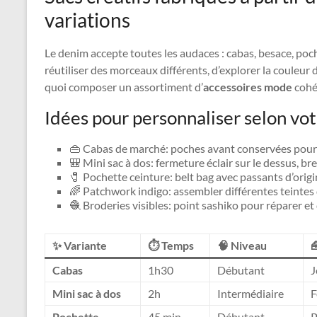
variations
Le denim accepte toutes les audaces : cabas, besace, po
réutiliser des morceaux différents, d’explorer la couleur 
quoi composer un assortiment d’
accessoires mode
cohé
Idées pour personnaliser selon vot
👜 Cabas de marché: poches avant conservées pour cl
🎒 Mini sac à dos: fermeture éclair sur le dessus, b
🧷 Pochette ceinture: belt bag avec passants d’origin
🌈 Patchwork indigo: assembler différentes teintes
🧶 Broderies visibles: point sashiko pour réparer e
✨ Variante
⏱️ Temps
🧠 Niveau

Cabas
1h30
Débutant
J
Mini sac à dos
2h
Intermédiaire
F
Pochette
45 min
Débutant
P