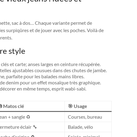
chette, sac à dos… Chaque variante permet de
des surpiqûres et de jouer avec les poches. Voilà de
rents.
re style
és et carte; anses larges en ceinture récupérée.
retelles ajustables cousues dans des chutes de jambe.
e, parfaite pour les balades mains libres.
 de denim pour un effet mosaïque très graphique.
t décorer en même temps, esprit wabi-sabi.
 Matos clé
🎯 Usage
ean + sangle ♻️
Courses, bureau
ermeture éclair 🔧
Balade, vélo
oche d’origine 🧲
Soirée, minimal