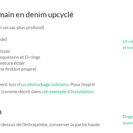
 main en denim upcyclé
r un sac plus profond)
ide)
Lit c
et fo
aisses
usquetons et D-rings
meture éclair
e finition propre)
ent lors d’
un déstockage solidaire
. Pour l’esprit
mur (comme décrit dans
cet exemple d’installation
n
Diagn
essen
-dessus de l’entrejambe, conserver la partie haute