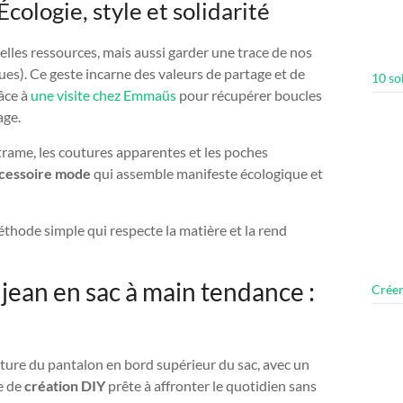
Écologie, style et solidarité
uvelles ressources, mais aussi garder une trace de nos
es). Ce geste incarne des valeurs de partage et de
10 so
âce à
une visite chez Emmaüs
pour récupérer boucles
age.
 trame, les coutures apparentes et les poches
cessoire mode
qui assemble manifeste écologique et
éthode simple qui respecte la matière et la rend
ean en sac à main tendance :
Créer
ture du pantalon en bord supérieur du sac, avec un
ce de
création DIY
prête à affronter le quotidien sans