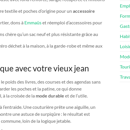
Empl
ure textile et poches d’origine pour un
accessoire
Form
rtier, dons à
Emmaüs
et réemploi d’accessoires pour
Gast
s chère qu’un sac neuf et plus résistante grâce au
Habi
zéro déchet à la maison, à la garde-robe et même aux
Loisi
Mod
ique avec votre vieux jean
Tour
Trav
e le poids des livres, des courses et des agendas sans
garder les poches et la patine, ce qui donne
, à la croisée de la
mode durable
et de l’utile.
à l’entraide. Une couturière prête une aiguille, un
ontre une astuce de surpiqûre : le résultat est
e commune, loin de la logique jetable.