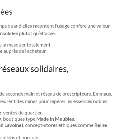
rées
mps quand elles racontent l’usage confère une valeur
onsolidée plutôt qu’effacée.
ue la masquer totalement.
e auprès de l’acheteur.
éseaux solidaires,
 de seconde main et réseau de prescripteurs. Emmaüs,
urent des mines pour repérer les essences nobles.
e
, ventes de quartier.
y
, boutiques type
Made in Meubles
.
ah Lavoine
), concept-stores éthiques comme
Reine
collabs et pop-ups.