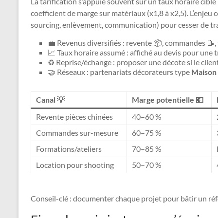
La tarification s’appuie souvent sur un taux horaire cible
coefficient de marge sur matériaux (x1,8 à x2,5). L’enjeu co
sourcing, enlèvement, communication) pour cesser de trav
💼 Revenus diversifiés : revente 📦, commandes 📝, 
📈 Taux horaire assumé : affiché au devis pour une 
♻️ Reprise/échange : proposer une décote si le clien
🤝 Réseaux : partenariats décorateurs type
Maison 
Canal 💡
Marge potentielle 💶
Revente pièces chinées
40–60 %
Commandes sur-mesure
60–75 %
Formations/ateliers
70–85 %
Location pour shooting
50–70 %
Conseil-clé : documenter chaque projet pour bâtir un référ