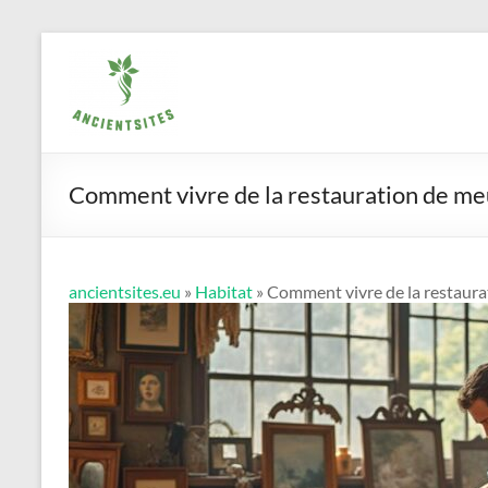
Aller
ancientsites.eu
au
contenu
Comment vivre de la restauration de meu
ancientsites.eu
»
Habitat
» Comment vivre de la restaura