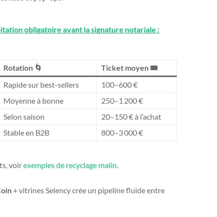
ation obligatoire avant la signature notariale :
Rotation 🌀
Ticket moyen 🎟️
Rapide sur best-sellers
100–600 €
Moyenne à bonne
250–1 200 €
Selon saison
20–150 € à l’achat
Stable en B2B
800–3 000 €
s, voir
exemples de recyclage malin
.
Coin
+ vitrines Selency crée un pipeline fluide entre