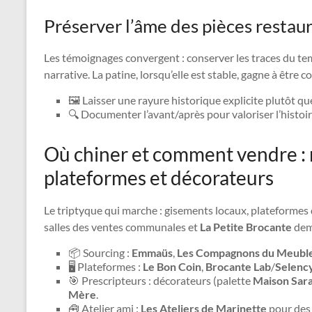
Préserver l’âme des pièces restau
Les témoignages convergent : conserver les traces du te
narrative. La patine, lorsqu’elle est stable, gagne à être c
🖼️ Laisser une rayure historique explicite plutôt q
🔍 Documenter l’avant/après pour valoriser l’histoir
Où chiner et comment vendre : r
plateformes et décorateurs
Le triptyque qui marche : gisements locaux, plateformes
salles des ventes communales et
La Petite Brocante
deme
📦 Sourcing :
Emmaüs
,
Les Compagnons du Meubl
🖥️ Plateformes :
Le Bon Coin
,
Brocante Lab
/
Selenc
🎯 Prescripteurs : décorateurs (palette
Maison Sar
Mère
.
🧰 Atelier ami :
Les Ateliers de Marinette
pour des 