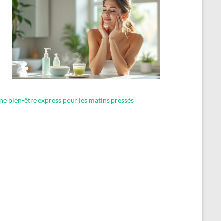
ne bien-être express pour les matins pressés