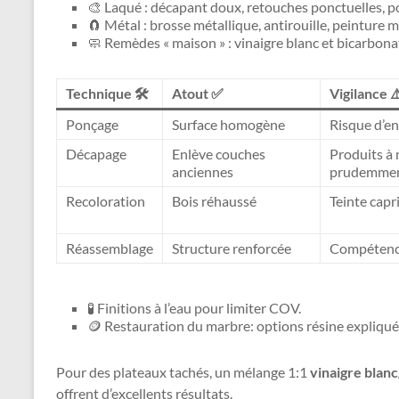
🎨 Laqué : décapant doux, retouches ponctuelles, po
🧲 Métal : brosse métallique, antirouille, peinture m
🧼 Remèdes « maison » : vinaigre blanc et bicarbona
Technique 🛠️
Atout ✅
Vigilance ⚠
Ponçage
Surface homogène
Risque d’en
Décapage
Enlève couches
Produits à
anciennes
prudemme
Recoloration
Bois réhaussé
Teinte capr
Réassemblage
Structure renforcée
Compétence
🧪 Finitions à l’eau pour limiter COV.
🪙 Restauration du marbre: options résine expliqué
Pour des plateaux tachés, un mélange 1:1
vinaigre blanc
offrent d’excellents résultats.