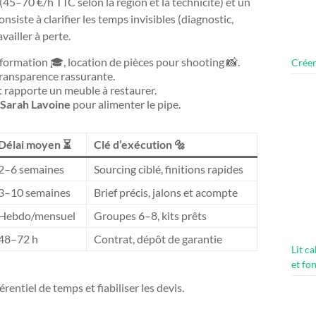
 (45–70 €/h TTC selon la région et la technicité) et un
nsiste à clarifier les temps invisibles (diagnostic,
ailler à perte.
formation 🎓, location de pièces pour shooting 📸.
Créer
transparence rassurante.
t rapporte un meuble à restaurer.
Sarah Lavoine
pour alimenter le pipe.
Délai moyen ⏳
Clé d’exécution 🔩
2–6 semaines
Sourcing ciblé, finitions rapides
3–10 semaines
Brief précis, jalons et acompte
Hebdo/mensuel
Groupes 6–8, kits prêts
48–72 h
Contrat, dépôt de garantie
Lit c
et fo
entiel de temps et fiabiliser les devis.