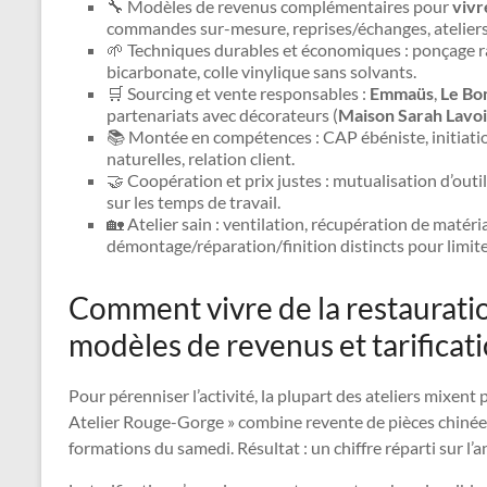
🔧 Modèles de revenus complémentaires pour
vivr
commandes sur-mesure, reprises/échanges, ateliers
🌱 Techniques durables et économiques : ponçage rais
bicarbonate, colle vinylique sans solvants.
🛒 Sourcing et vente responsables :
Emmaüs
,
Le Bo
partenariats avec décorateurs (
Maison Sarah Lavo
📚 Montée en compétences : CAP ébéniste, initiation 
naturelles, relation client.
🤝 Coopération et prix justes : mutualisation d’outi
sur les temps de travail.
🏡 Atelier sain : ventilation, récupération de matér
démontage/réparation/finition distincts pour limiter
Comment vivre de la restaurati
modèles de revenus et tarificat
Pour pérenniser l’activité, la plupart des ateliers mixent
Atelier Rouge-Gorge » combine revente de pièces chinée
formations du samedi. Résultat : un chiffre réparti sur l’a