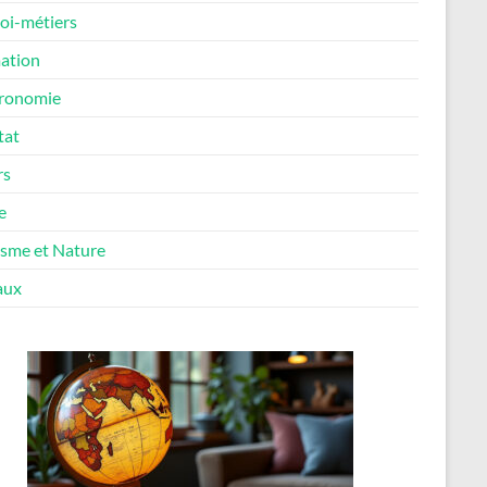
oi-métiers
ation
ronomie
tat
rs
e
isme et Nature
aux