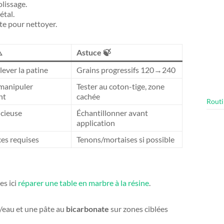
lissage.
étal.
te pour nettoyer.
️
Astuce 🍃
lever la patine
Grains progressifs 120→240
 manipuler
Tester au coton-tige, zone
nt
cachée
Routi
icieuse
Échantillonner avant
application
s requises
Tenons/mortaises si possible
es ici
réparer une table en marbre à la résine
.
/eau et une pâte au
bicarbonate
sur zones ciblées