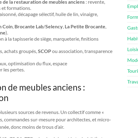
e de la restauration de meubles anciens
: revente,
Empl
 et formations.
onné, décapage sélectif, huile de lin, vinaigre,
Form
n Coin
,
Brocante Lab
/
Selency
,
La Petite Brocante
,
Gast
ine
).
Habi
à la tapisserie de siège, marqueterie, finitions
Loisi
ls, achats groupés,
SCOP
ou association, transparence
Mod
iaux, optimisation du flux, espace
 les pertes.
Tour
Trav
on de meubles anciens :
ion
 plusieurs sources de revenus. Un collectif comme «
s, commandes sur-mesure pour architectes, et micro-
nnée, donc moins de trous d’air.