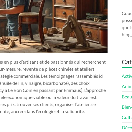
Couco
possé
que l
blog 
Cat
us en plus d’artisans et de passionnés qui recherchent
ur-mesure, revente de pièces chinées et ateliers
tratégie commerciale. Les témoignages rassemblés ici
Activ
huile de lin, vinaigre, bicarbonate), des choix
Ani
ncy à Le Bon Coin en passant par Emmaüs). L’approche
Beau
dèle économique viable où la valeur du travail est
ses prix, trouver ses clients, organiser l’atelier, se
Bien
iente, ancrée dans l’écologie et la solidarité.
Cult
Déco