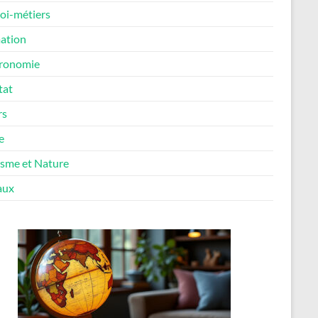
oi-métiers
ation
ronomie
tat
rs
e
isme et Nature
aux