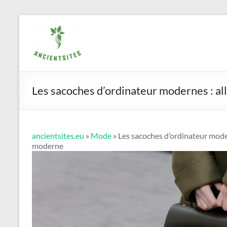
Aller
ancientsites.eu
au
contenu
Les sacoches d’ordinateur modernes : all
ancientsites.eu
»
Mode
» Les sacoches d’ordinateur modern
moderne