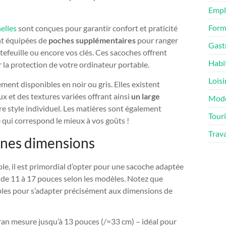
Empl
Form
elles
sont conçues pour garantir confort et praticité
nt équipées de
poches supplémentaires
pour ranger
Gast
tefeuille ou encore vos clés. Ces sacoches offrent
Habi
a protection de votre ordinateur portable.
Loisi
ent disponibles en noir ou gris. Elles existent
x et des textures variées offrant ainsi
un large
Mod
re style individuel. Les matières sont également
Tour
lle qui correspond le mieux à vos goûts !
Trav
onnes dimensions
e, il est primordial d’opter pour une sacoche adaptée
ant de 11 à 17 pouces selon les modèles. Notez que
les pour s’adapter précisément aux dimensions de
ran mesure jusqu’à 13 pouces (/≈33 cm) – idéal pour