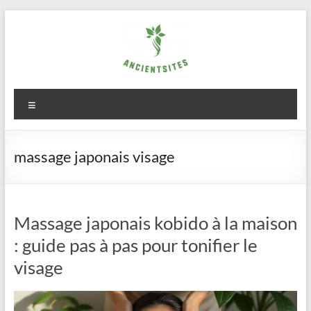
Aller
au
contenu
ancientsites.eu
Menu
massage japonais visage
Massage japonais kobido à la maison
: guide pas à pas pour tonifier le
visage