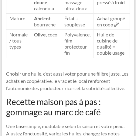
douce
,
massage
pressé à froid
calendula
ultra-doux
Mature
Abricot
,
Éclat +
Achat groupé
bourrache
souplesse
en coop 🌾
Normale
Olive
, coco
Polyvalence,
Huile de
/ tous
film
cuisine de
types
protecteur
qualité =
fin
double usage
Choisir une huile, c’est aussi voter pour une filière juste. Les
achats en coopérative, le vrac et le local renforcent
l’autonomie des producteur·rice·s et la sobriété collective.
Recette maison pas à pas :
gommage au marc de café
Une base simple, modulable selon la saison et votre peau.
Ajustez l’onctuosité, variez les huiles, changez les notes