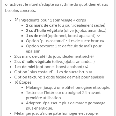
olfactives : le rituel s’adapte au rythme du quotidien et aux
besoins concrets.
🫘 Ingrédients pour 1 soin visage + corps
2 cs marc de café
(du jour, idéalement séché)
2 cs d’huile végétale
(olive, jojoba, amande…)
1 cs de miel
(optionnel, boost apaisant) 🍯
Option “plus costaud” : 1 cs de sucre brun 🍬
Option texture: 1 cc de fécule de maïs pour
épaissir
2 cs marc de café
(du jour, idéalement séché)
2 cs d’huile végétale
(olive, jojoba, amande…)
1 cs de miel
(optionnel, boost apaisant) 🍯
Option “plus costaud” : 1 cs de sucre brun 🍬
Option texture: 1 cc de fécule de maïs pour épaissir
🥣 Étapes
Mélanger jusqu’à une pâte homogène et souple.
Tester sur l’intérieur du poignet 24 h avant
première utilisation.
Adapter l’épaisseur: plus de marc = gommage
plus énergique.
Mélanger jusqu’à une pâte homogène et souple.