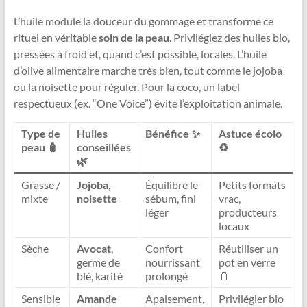
L’huile module la douceur du gommage et transforme ce
rituel en véritable
soin de la peau
. Privilégiez des huiles bio,
pressées à froid et, quand c’est possible, locales. L’huile
d’olive alimentaire marche très bien, tout comme le jojoba
ou la noisette pour réguler. Pour la coco, un label
respectueux (ex. “One Voice”) évite l’exploitation animale.
Type de
Huiles
Bénéfice ✨
Astuce écolo
peau 🧴
conseillées
♻️
🌿
Grasse /
Jojoba
,
Équilibre le
Petits formats
mixte
noisette
sébum, fini
vrac,
léger
producteurs
locaux
Sèche
Avocat
,
Confort
Réutiliser un
germe de
nourrissant
pot en verre
blé, karité
prolongé
🫙
Sensible
Amande
Apaisement,
Privilégier bio