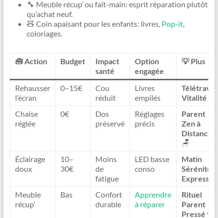
🔧 Meuble récup’ ou fait-main: esprit réparation plutôt
qu’achat neuf.
🧸 Coin apaisant pour les enfants: livres,
Pop-it
,
coloriages.
🧰 Action
Budget
Impact
Option
💡 Plus
santé
engagée
Rehausser
0–15€
Cou
Livres
Télétravai
l’écran
réduit
empilés
Vitalité
🖥️
Chaise
0€
Dos
Réglages
Parent
réglée
préservé
précis
Zen à
Distance
🪑
Éclairage
10–
Moins
LED basse
Matin
doux
30€
de
conso
Sérénité
fatigue
Express

Meuble
Bas
Confort
Apprendre
Rituel
récup’
durable
à réparer
Parent
Pressé
🔩