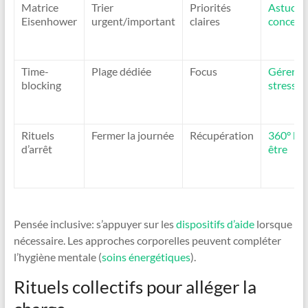
Matrice
Trier
Priorités
Astuces
Eisenhower
urgent/important
claires
concent
Time-
Plage dédiée
Focus
Gérer le
blocking
stress
Rituels
Fermer la journée
Récupération
360° bie
d’arrêt
être
Pensée inclusive: s’appuyer sur les
dispositifs d’aide
lorsque
nécessaire. Les approches corporelles peuvent compléter
l’hygiène mentale (
soins énergétiques
).
Rituels collectifs pour alléger la