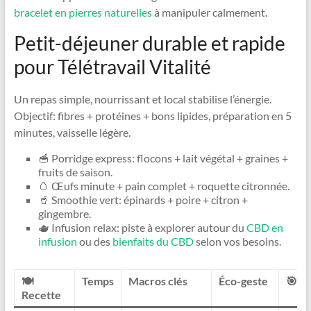
bracelet en pierres naturelles
à manipuler calmement.
Petit-déjeuner durable et rapide
pour Télétravail Vitalité
Un repas simple, nourrissant et local stabilise l’énergie.
Objectif: fibres + protéines + bons lipides, préparation en 5
minutes, vaisselle légère.
🥣 Porridge express: flocons + lait végétal + graines +
fruits de saison.
🥚 Œufs minute + pain complet + roquette citronnée.
🥤 Smoothie vert: épinards + poire + citron +
gingembre.
🫖 Infusion relax: piste à explorer autour du
CBD en
infusion
ou des
bienfaits du CBD
selon vos besoins.
🍽️
Temps
Macros clés
Éco-geste
🎯 Ef
Recette