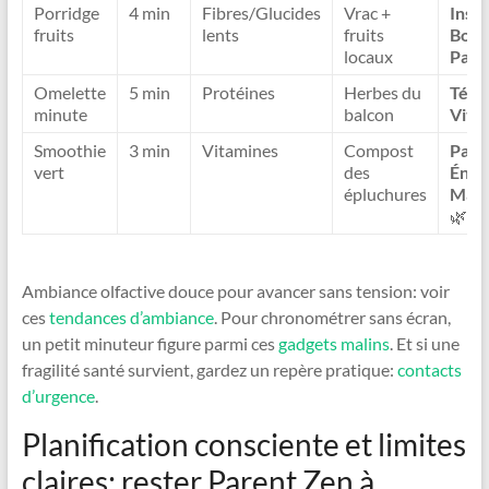
Porridge
4 min
Fibres/Glucides
Vrac +
Insta
fruits
lents
fruits
Boos
locaux
Pare
Omelette
5 min
Protéines
Herbes du
Télét
minute
balcon
Vital
Smoothie
3 min
Vitamines
Compost
Pare
vert
des
Éner
épluchures
Mati
🌿
Ambiance olfactive douce pour avancer sans tension: voir
ces
tendances d’ambiance
. Pour chronométrer sans écran,
un petit minuteur figure parmi ces
gadgets malins
. Et si une
fragilité santé survient, gardez un repère pratique:
contacts
d’urgence
.
Planification consciente et limites
claires: rester Parent Zen à