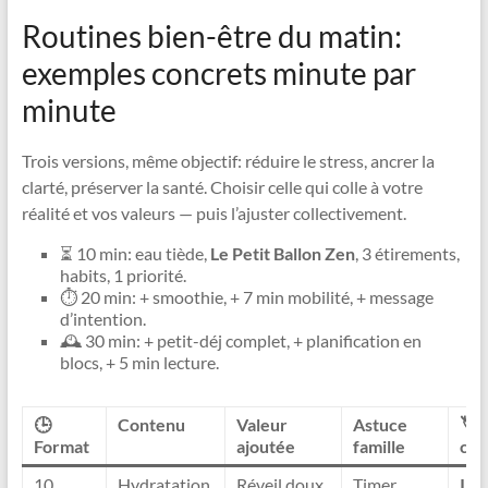
Routines bien-être du matin:
exemples concrets minute par
minute
Trois versions, même objectif: réduire le stress, ancrer la
clarté, préserver la santé. Choisir celle qui colle à votre
réalité et vos valeurs — puis l’ajuster collectivement.
⏳ 10 min: eau tiède,
Le Petit Ballon Zen
, 3 étirements,
habits, 1 priorité.
⏱️ 20 min: + smoothie, + 7 min mobilité, + message
d’intention.
🕰️ 30 min: + petit-déj complet, + planification en
blocs, + 5 min lecture.
🕒
Contenu
Valeur
Astuce
🏷️
Format
ajoutée
famille
clé
10
Hydratation,
Réveil doux
Timer
Ins