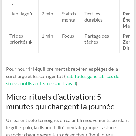
🧘
Habillage 👚
2 min
Switch
Textiles
Paren
mental
durables
Énerg
Matin
Tri des
1 min
Focus
Partage des
Paren
priorités 📝
tâches
Zen à
Dista
Pour nourrir l’équilibre mental: repérer les pièges de la
surcharge et les corriger tôt (
habitudes génératrices de
stress
,
outils anti-stress au travail
).
Micro-rituels d’activation: 5
minutes qui changent la journée
Un parent solo témoigne: en calant 5 mouvements pendant
le grille-pain, la disponibilité mentale grimpe. L’astuce:
associer chaque geste à un déclencheur (bouilloire =