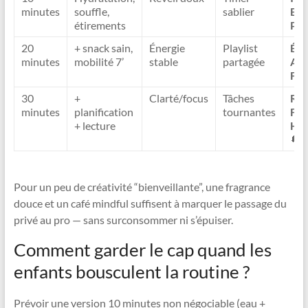
minutes
souffle,
sablier
Boo
étirements
Par
20
+ snack sain,
Énergie
Playlist
Éve
minutes
mobilité 7’
stable
partagée
Act
Fam
30
+
Clarté/focus
Tâches
Rou
minutes
planification
tournantes
Fla
+ lecture
Ha
🔄
Pour un peu de créativité “bienveillante”, une fragrance
douce et un café mindful suffisent à marquer le passage du
privé au pro — sans surconsommer ni s’épuiser.
Comment garder le cap quand les
enfants bousculent la routine ?
Prévoir une version 10 minutes non négociable (eau +