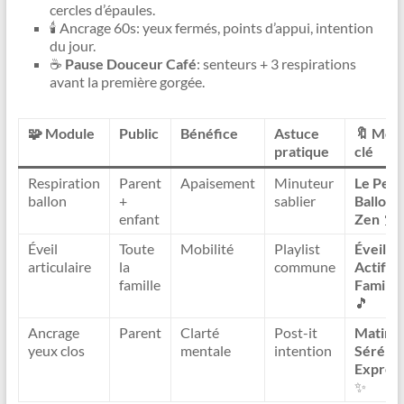
cercles d’épaules.
🕯️ Ancrage 60s: yeux fermés, points d’appui, intention
du jour.
☕
Pause Douceur Café
: senteurs + 3 respirations
avant la première gorgée.
🧩 Module
Public
Bénéfice
Astuce
🔖 Mot-
pratique
clé
Respiration
Parent
Apaisement
Minuteur
Le Petit
ballon
+
sablier
Ballon
enfant
Zen
🎈
Éveil
Toute
Mobilité
Playlist
Éveil
articulaire
la
commune
Actif
famille
Famille
🎵
Ancrage
Parent
Clarté
Post-it
Matin
yeux clos
mentale
intention
Sérénit
Expres
✨