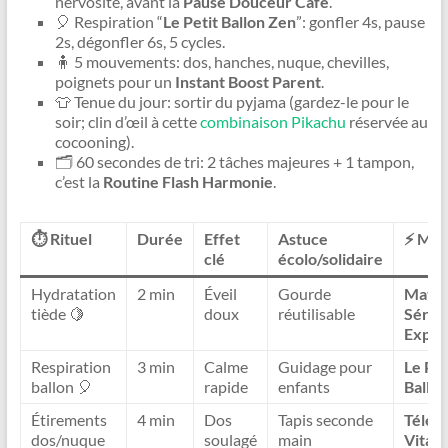
nervosité, avant la
Pause Douceur Café
.
🎈 Respiration “
Le Petit Ballon Zen
”: gonfler 4s, pause
2s, dégonfler 6s, 5 cycles.
🧍 5 mouvements: dos, hanches, nuque, chevilles,
poignets pour un
Instant Boost Parent
.
👕 Tenue du jour: sortir du pyjama (gardez-le pour le
soir; clin d’œil à cette
combinaison Pikachu
réservée au
cocooning).
🗂️ 60 secondes de tri: 2 tâches majeures + 1 tampon,
c’est la
Routine Flash Harmonie
.
⏱️ Rituel
Durée
Effet
Astuce
⚡ Mot
clé
écolo/solidaire
Hydratation
2 min
Éveil
Gourde
Matin
tiède 🍋
doux
réutilisable
Sérén
Expre
Respiration
3 min
Calme
Guidage pour
Le Pet
ballon 🎈
rapide
enfants
Ballo
Étirements
4 min
Dos
Tapis seconde
Télétr
dos/nuque
soulagé
main
Vitali