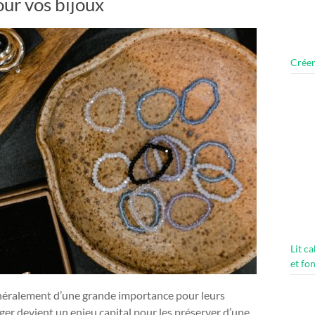
our vos bijoux
Créer
Lit c
et fo
énéralement d’une grande importance pour leurs
ger devient un enjeu capital pour les préserver d’une