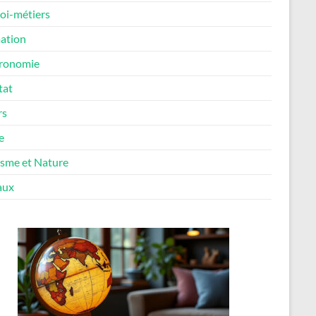
oi-métiers
ation
ronomie
tat
rs
e
isme et Nature
aux