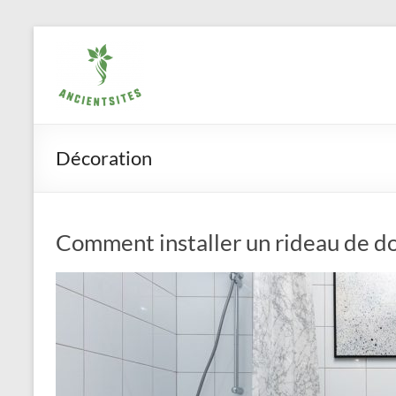
Aller
ancientsites.eu
au
contenu
Décoration
Comment installer un rideau de d