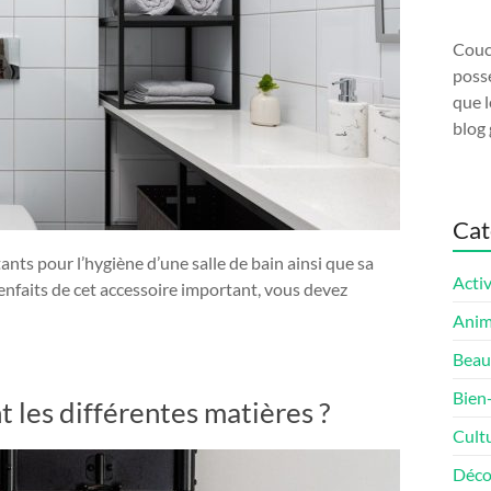
Couco
possé
que l
blog 
Cat
ants pour l’hygiène d’une salle de bain ainsi que sa
Activ
enfaits de cet accessoire important, vous devez
Ani
Beau
Bien
 les différentes matières ?
Cult
Déco