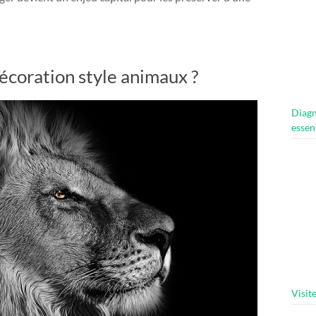
écoration style animaux ?
Diagn
essen
Visit