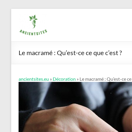
Aller
ancientsites.eu
au
contenu
Le macramé : Qu’est-ce ce que c’est ?
ancientsites.eu
»
Décoration
» Le macramé : Qu’est-ce ce 