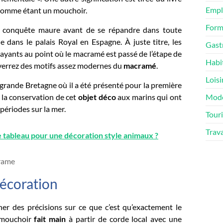
Empl
é comme étant un mouchoir.
Form
la conquête maure avant de se répandre dans toute
 dans le palais Royal en Espagne. À juste titre, les
Gast
rayants au point où le macramé est passé de l’étape de
Habi
errez des motifs assez modernes du
macramé
.
Loisi
 grande Bretagne où il a été présenté pour la première
s la conservation de cet
objet
déco
aux marins qui ont
Mod
périodes sur la mer.
Tour
Trav
 tableau pour une décoration style animaux ?
décoration
nner des précisions sur ce que c’est qu’exactement le
e mouchoir
fait
main
à partir de corde local avec une