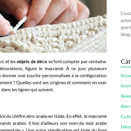
Couco
possé
que l
blog 
Cat
rs et les
objets de déco
se font compter par centaine.
décorations, figure le macramé. À ce jour plusieurs
e donner une touche personnalisée à la configuration
Activ
ctement ? Quelles sont ses origines et comment en user
Ani
 dans les lignes qui suivent.
Beau
Bien
oi du chiffre zéro arabe en Italie. En effet, le macramé
Cult
erands arabes. Il tire d’ailleurs son nom du mot arabe
Déco
nementale ». Une autre signification est tirée du livre