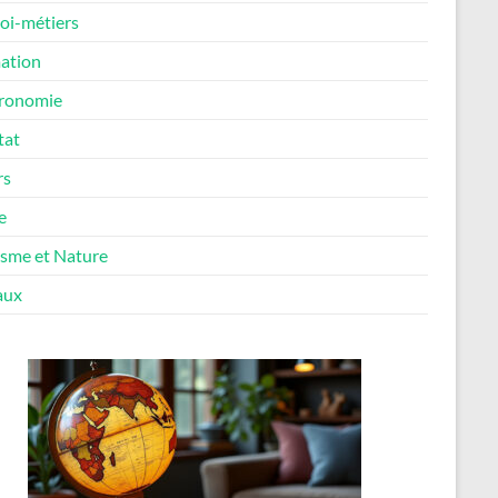
oi-métiers
ation
ronomie
tat
rs
e
isme et Nature
aux