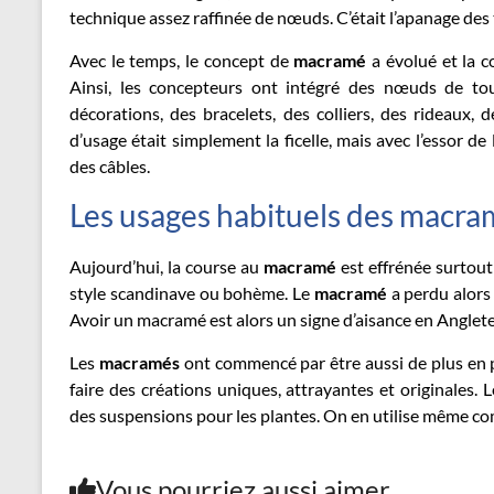
technique assez raffinée de nœuds. C’était l’apanage des
Avec le temps, le concept de
macramé
a évolué et la c
Ainsi, les concepteurs ont intégré des nœuds de to
décorations, des bracelets, des colliers, des rideaux
d’usage était simplement la ficelle, mais avec l’essor d
des câbles.
Les usages habituels des macr
Aujourd’hui, la course au
macramé
est effrénée surtout
style scandinave ou bohème. Le
macramé
a perdu alors 
Avoir un macramé est alors un signe d’aisance en Anglet
Les
macramés
ont commencé par être aussi de plus en p
faire des créations uniques, attrayantes et originales
des suspensions pour les plantes. On en utilise même co
Vous pourriez aussi aimer