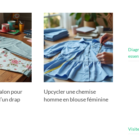
Diagn
essen
alon pour
Upcycler une chemise
d’un drap
homme en blouse féminine
Visit