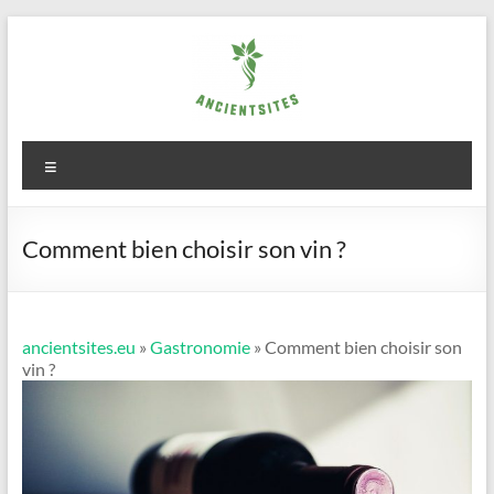
Aller
au
contenu
ancientsites.eu
Menu
Comment bien choisir son vin ?
ancientsites.eu
»
Gastronomie
» Comment bien choisir son
vin ?