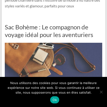
période charnière dans l’histoire de la mode a vu naître des
styles variés et glamour, parfaits pour ceux
Sac Bohème : Le compagnon de
voyage idéal pour les aventuriers
Nous utilisons des cookies pour vous garantir la meilleure
expérience sur notre site web. Si vous continuez à utiliser ce
site, nous supposerons que vous en êtes satisfait.
Le sac bohème est un incontournable pour tous ceux qui
Ok
recherchent une alternative stylée et pratique aux sacs de
voyage traditionnels. Parfait pour les aventuriers et les