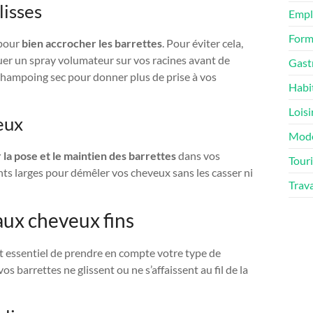
lisses
Empl
Form
 pour
bien accrocher les barrettes
. Pour éviter cela,
uer un spray volumateur sur vos racines avant de
Gast
 shampoing sec pour donner plus de prise à vos
Habi
Loisi
eux
Mod
r la pose et le maintien des barrettes
dans vos
Tour
nts larges pour démêler vos cheveux sans les casser ni
Trav
aux cheveux fins
est essentiel de prendre en compte votre type de
s barrettes ne glissent ou ne s’affaissent au fil de la