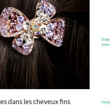
Diagn
essen
tes dans les cheveux fins
Visit