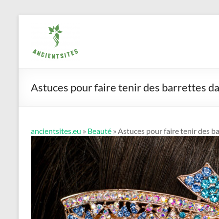
Aller
ancientsites.eu
au
contenu
Astuces pour faire tenir des barrettes d
ancientsites.eu
»
Beauté
» Astuces pour faire tenir des b