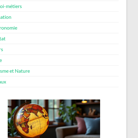
oi-métiers
ation
ronomie
tat
rs
e
isme et Nature
aux