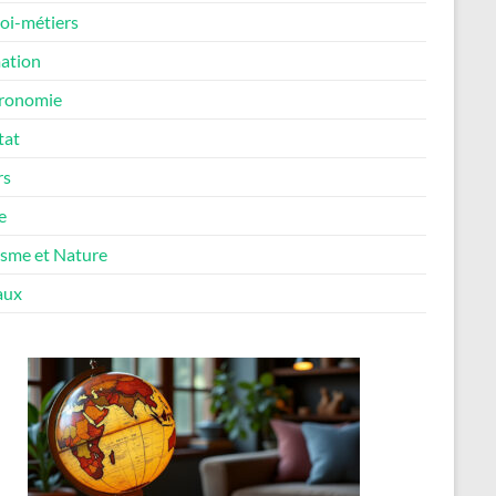
oi-métiers
ation
ronomie
tat
rs
e
isme et Nature
aux