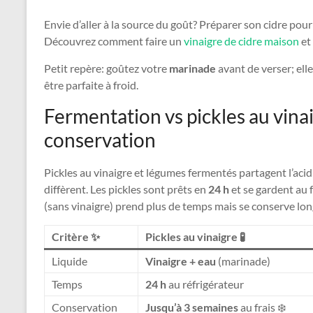
Envie d’aller à la source du goût? Préparer son cidre pou
Découvrez comment faire un
vinaigre de cidre maison
et 
Petit repère: goûtez votre
marinade
avant de verser; ell
être parfaite à froid.
Fermentation vs pickles au vinai
conservation
Pickles au vinaigre et légumes fermentés partagent l’acid
diffèrent. Les pickles sont prêts en
24 h
et se gardent au 
(sans vinaigre) prend plus de temps mais se conserve lo
Critère ✨
Pickles au vinaigre 🧪
Liquide
Vinaigre + eau
(marinade)
Temps
24 h
au réfrigérateur
Conservation
Jusqu’à 3 semaines
au frais ❄️