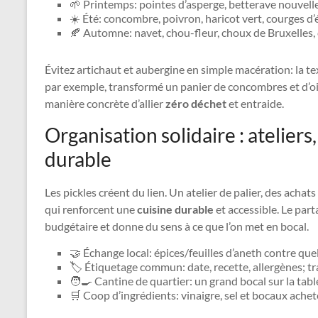
🌱 Printemps: pointes d’asperge, betterave nouvelle,
☀️ Été: concombre, poivron, haricot vert, courges d’
🍂 Automne: navet, chou-fleur, choux de Bruxelles, 
Évitez artichaut et aubergine en simple macération: la tex
par exemple, transformé un panier de concombres et d’o
manière concrète d’allier
zéro déchet
et entraide.
Organisation solidaire : ateliers
durable
Les pickles créent du lien. Un atelier de palier, des acha
qui renforcent une
cuisine durable
et accessible. Le part
budgétaire et donne du sens à ce que l’on met en bocal.
🤝 Échange local: épices/feuilles d’aneth contre qu
🏷️ Étiquetage commun: date, recette, allergènes; tr
🧑‍🍳 Cantine de quartier: un grand bocal sur la table
🛒 Coop d’ingrédients: vinaigre, sel et bocaux ache