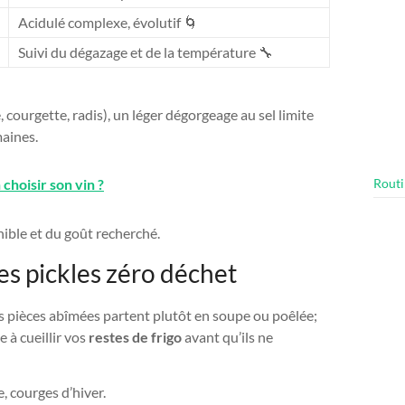
Acidulé complexe, évolutif 🌀
Suivi du dégazage et de la température 🔧
courgette, radis), un léger dégorgeage au sel limite
aines.
hoisir son vin ?
Routi
ible et du goût recherché.
es pickles zéro déchet
es pièces abîmées partent plutôt en soupe ou poêlée;
e à cueillir vos
restes de frigo
avant qu’ils ne
e, courges d’hiver.