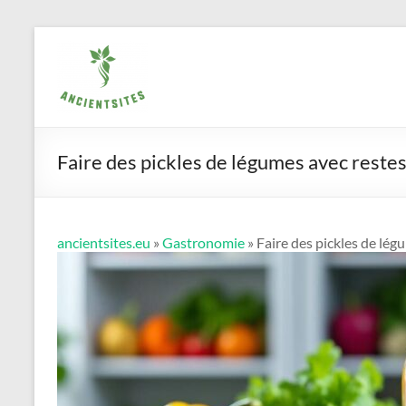
Aller
ancientsites.eu
au
contenu
Faire des pickles de légumes avec restes
ancientsites.eu
»
Gastronomie
» Faire des pickles de lég