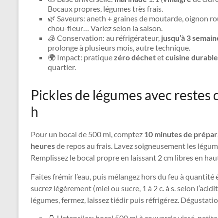
Bocaux propres, légumes très frais.
🌿 Saveurs: aneth + graines de moutarde, oignon roug
chou-fleur… Variez selon la saison.
🧊 Conservation: au réfrigérateur,
jusqu’à 3 semain
prolonge à plusieurs mois, autre technique.
🌍 Impact: pratique
zéro déchet
et
cuisine durable
quartier.
Pickles de légumes avec restes d
h
Pour un bocal de 500 ml, comptez
10 minutes de prépar
heures
de repos au frais. Lavez soigneusement les légume
Remplissez le bocal propre en laissant 2 cm libres en hau
Faites frémir l’eau, puis mélangez hors du feu à quantité
sucrez légèrement (miel ou sucre, 1 à 2 c. à s. selon l’acid
légumes, fermez, laissez tiédir puis réfrigérez. Dégustat
🫙 Ustensiles: bocal 500 ml à couvercle vissé, petite