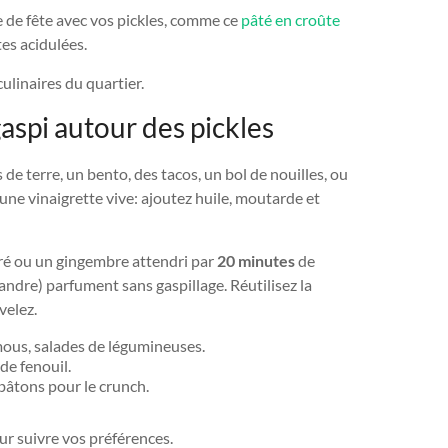
le de fête avec vos pickles, comme ce
pâté en croûte
tes acidulées.
culinaires du quartier.
gaspi autour des pickles
 de terre, un bento, des tacos, un bol de nouilles, ou
ne vinaigrette vive: ajoutez huile, moutarde et
ivré ou un gingembre attendri par
20 minutes
de
andre) parfument sans gaspillage. Réutilisez la
velez.
mous, salades de légumineuses.
de fenouil.
 bâtons pour le crunch.
r suivre vos préférences.