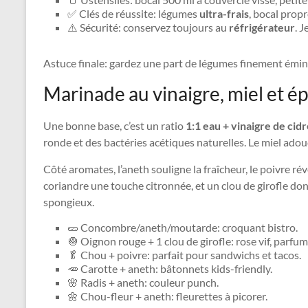
✅ Clés de réussite: légumes
ultra-frais
, bocal prop
⚠️ Sécurité: conservez toujours au
réfrigérateur
. 
Astuce finale: gardez une part de légumes finement éminc
Marinade au vinaigre, miel et ép
Une bonne base, c’est un ratio
1:1 eau + vinaigre de cid
ronde et des bactéries acétiques naturelles. Le miel adou
Côté aromates, l’aneth souligne la fraîcheur, le poivre réve
coriandre une touche citronnée, et un clou de girofle donn
spongieux.
🥒 Concombre/aneth/moutarde: croquant bistro.
🧅 Oignon rouge + 1 clou de girofle: rose vif, parfu
🥬 Chou + poivre: parfait pour sandwichs et tacos.
🥕 Carotte + aneth: bâtonnets kids-friendly.
🌸 Radis + aneth: couleur punch.
🌼 Chou-fleur + aneth: fleurettes à picorer.