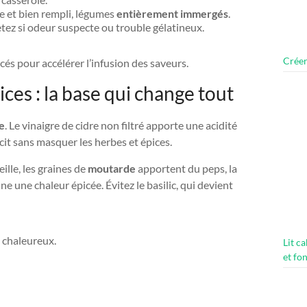
re et bien rempli, légumes
entièrement immergés
.
Jetez si odeur suspecte ou trouble gélatineux.
Créer
és pour accélérer l’infusion des saveurs.
ices : la base qui change tout
re
. Le vinaigre de cidre non filtré apporte une acidité
cit sans masquer les herbes et épices.
ille, les graines de
moutarde
apportent du peps, la
e une chaleur épicée. Évitez le basilic, qui devient
m chaleureux.
Lit c
et fo