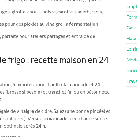
Empl
e + girofle, chou + poivre, carotte + aneth, radis,
Form
es
pour des pickles au vinaigre; la
fermentation
Gast
, parfaite pour ateliers partagés et entraide de
Habi
Loisi
e frigo : recette maison en 24
Mod
Tour
Trav
ation
,
5 minutes
pour chauffer la marinade et
24
s (brosse si besoin) et tranchez fin ou en bâtonnets.
t.
 égale de
vinaigre
de cidre. Salez (une bonne pincée) et
ité souhaitée). Versez la
marinade
bien chaude sur les
ion optimale après
24 h
.
 casserole.