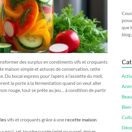
Couco
possé
que l
blog 
Cat
transformer des surplus en condiments vifs et croquants
te maison simple et astuces de conservation, cette
 Du bocal express pour l’apéro à l’assiette du midi,
Activ
uvrent la porte à la fermentation quand on veut aller
Ani
ignon rouge, tout se prête au jeu… à condition de partir
Beau
Bien
Cult
les
vifs et croquants grâce à une
recette maison
Déco
 + eau), sel, touche sucrée (miel ou sucre), épices.