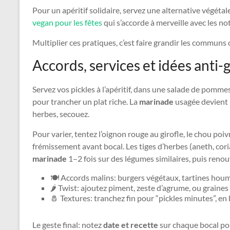
Pour un apéritif solidaire, servez une alternative végéta
vegan pour les fêtes
qui s’accorde à merveille avec les no
Multiplier ces pratiques, c’est faire grandir les communs 
Accords, services et idées anti-
Servez vos pickles à l’apéritif, dans une salade de pommes
pour trancher un plat riche. La
marinade
usagée devient u
herbes, secouez.
Pour varier, tentez l’oignon rouge au girofle, le chou po
frémissement avant bocal. Les tiges d’herbes (aneth, cori
marinade
1–2 fois sur des légumes similaires, puis renou
🍽️ Accords malins: burgers végétaux, tartines hou
🌶️ Twist: ajoutez piment, zeste d’agrume, ou graines 
🧂 Textures: tranchez fin pour “pickles minutes”, en
Le geste final: notez
date et recette
sur chaque bocal pou