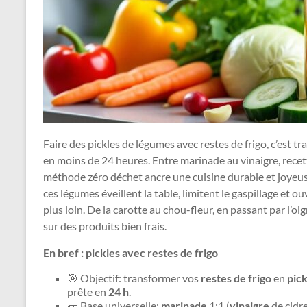
Faire des pickles de légumes avec restes de frigo, c’est 
en moins de 24 heures. Entre marinade au vinaigre, recet
méthode zéro déchet ancre une cuisine durable et joyeuse.
ces légumes éveillent la table, limitent le gaspillage et o
plus loin. De la carotte au chou-fleur, en passant par l’o
sur des produits bien frais.
En bref : pickles avec restes de frigo
🎯 Objectif: transformer vos
restes de frigo
en
pick
prête en
24 h
.
🥒 Base universelle:
marinade
1:1 (
vinaigre
de cidre