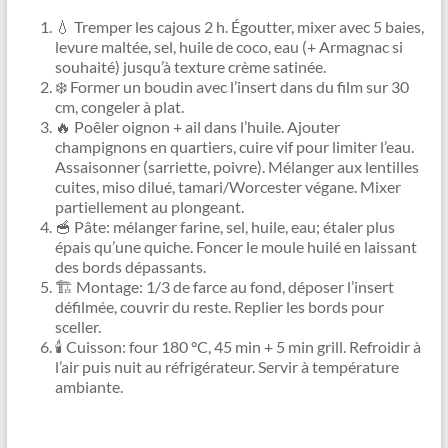
💧 Tremper les cajous 2 h. Égoutter, mixer avec 5 baies,
levure maltée, sel, huile de coco, eau (+ Armagnac si
souhaité) jusqu’à texture crème satinée.
❄️ Former un boudin avec l’insert dans du film sur 30
cm, congeler à plat.
🔥 Poêler oignon + ail dans l’huile. Ajouter
champignons en quartiers, cuire vif pour limiter l’eau.
Assaisonner (sarriette, poivre). Mélanger aux lentilles
cuites, miso dilué, tamari/Worcester végane. Mixer
partiellement au plongeant.
🥣 Pâte: mélanger farine, sel, huile, eau; étaler plus
épais qu’une quiche. Foncer le moule huilé en laissant
des bords dépassants.
🏗️ Montage: 1/3 de farce au fond, déposer l’insert
défilmée, couvrir du reste. Replier les bords pour
sceller.
🕯️ Cuisson: four 180 °C, 45 min + 5 min grill. Refroidir à
l’air puis nuit au réfrigérateur. Servir à température
ambiante.