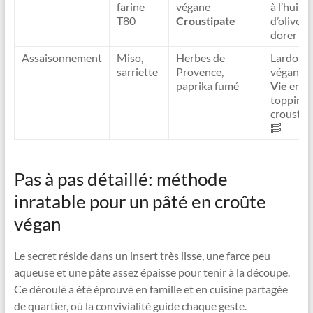
farine
végane
à l’huile
T80
Croustipate
d’olive p
dorer 🧡
Assaisonnement
Miso,
Herbes de
Lardons
sarriette
Provence,
véganes
paprika fumé
Vie
en
topping
croustill
🥓
Pas à pas détaillé: méthode
inratable pour un pâté en croûte
végan
Le secret réside dans un insert très lisse, une farce peu
aqueuse et une pâte assez épaisse pour tenir à la découpe.
Ce déroulé a été éprouvé en famille et en cuisine partagée
de quartier, où la convivialité guide chaque geste.