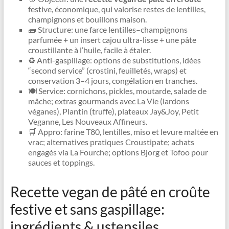
festive, économique, qui valorise restes de lentilles,
champignons et bouillons maison.
🧱 Structure: une farce lentilles–champignons
parfumée + un insert cajou ultra-lisse + une pâte
croustillante à l’huile, facile à étaler.
♻️ Anti-gaspillage: options de substitutions, idées
“second service” (crostini, feuilletés, wraps) et
conservation 3–4 jours, congélation en tranches.
🍽️ Service: cornichons, pickles, moutarde, salade de
mâche; extras gourmands avec La Vie (lardons
véganes), Plantin (truffe), plateaux Jay&Joy, Petit
Veganne, Les Nouveaux Affineurs.
🛒 Appro: farine T80, lentilles, miso et levure maltée en
vrac; alternatives pratiques Croustipate; achats
engagés via La Fourche; options Bjorg et Tofoo pour
sauces et toppings.
Recette vegan de pâté en croûte
festive et sans gaspillage:
ingrédients & ustensiles