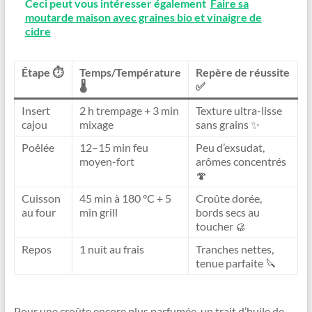
Ceci peut vous intéresser également
Faire sa
moutarde maison avec graines bio et vinaigre de
cidre
Étape ⏱️
Temps/Température
Repère de réussite
🌡️
✅
Insert
2 h trempage + 3 min
Texture ultra-lisse
cajou
mixage
sans grains ✨
Poêlée
12–15 min feu
Peu d’exsudat,
moyen-fort
arômes concentrés
🍄
Cuisson
45 min à 180 °C + 5
Croûte dorée,
au four
min grill
bords secs au
toucher 🥮
Repos
1 nuit au frais
Tranches nettes,
tenue parfaite 🔪
Pour une croûte encore plus parfumée, un trait d’huile de