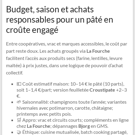
Budget, saison et achats
responsables pour un pâté en
croûte engagé
Entre coopératives, vrac et marques accessibles, le coût par
part reste doux. Les achats groupés via
La Fourche
facilitent l’accès aux produits secs (farine, lentilles, levure
maltée) à prix justes, dans une logique de pouvoir d’achat
collectif.
💶 Coût estimatif maison: 10–14 € le pâté (10 parts),
soit 1–1,4 €/part; version feuilletée
Croustipate
+2–3
€.
🌱 Saisonnalité: champignons toute l’année; variantes
hivernales avec potimarron, carotte, châtaigne;
printemps avec petits pois.
🛒 Appro: vrac et circuits courts; compléments en ligne
chez
La Fourche
; dépannages
Bjorg
en GMS.
🤝 Éthique: cuisine mutualisée, batch cooking partagé,