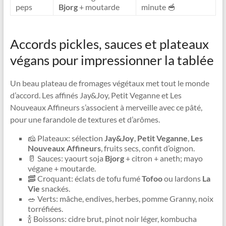
peps
Bjorg
+ moutarde
minute 🥣
Accords pickles, sauces et plateaux
végans pour impressionner la tablée
Un beau plateau de fromages végétaux met tout le monde
d’accord. Les affinés Jay&Joy, Petit Veganne et Les
Nouveaux Affineurs s’associent à merveille avec ce pâté,
pour une farandole de textures et d’arômes.
🧀 Plateaux: sélection
Jay&Joy
,
Petit Veganne
,
Les
Nouveaux Affineurs
, fruits secs, confit d’oignon.
🥛 Sauces: yaourt soja
Bjorg
+ citron + aneth; mayo
végane + moutarde.
🥓 Croquant: éclats de tofu fumé
Tofoo
ou lardons
La
Vie
snackés.
🥗 Verts: mâche, endives, herbes, pomme Granny, noix
torréfiées.
🍾 Boissons: cidre brut, pinot noir léger, kombucha