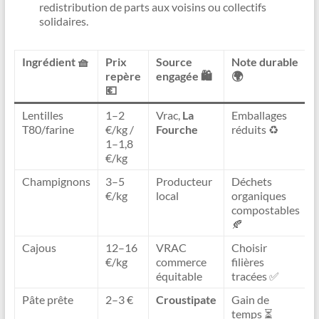
redistribution de parts aux voisins ou collectifs
solidaires.
Ingrédient 🧺
Prix
Source
Note durable
repère
engagée 🛍️
🌍
💶
Lentilles
1–2
Vrac,
La
Emballages
T80/farine
€/kg /
Fourche
réduits ♻️
1–1,8
€/kg
Champignons
3–5
Producteur
Déchets
€/kg
local
organiques
compostables
🍂
Cajous
12–16
VRAC
Choisir
€/kg
commerce
filières
équitable
tracées ✅
Pâte prête
2–3 €
Croustipate
Gain de
temps ⏳