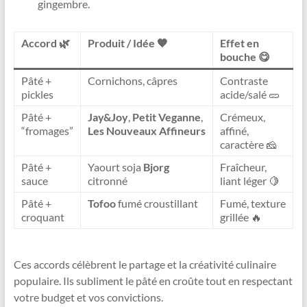
gingembre.
Accord 🌿
Produit / Idée 🧡
Effet en
bouche 😋
Pâté +
Cornichons, câpres
Contraste
pickles
acide/salé 🥒
Pâté +
Jay&Joy
,
Petit Veganne
,
Crémeux,
“fromages”
Les Nouveaux Affineurs
affiné,
caractère 🧀
Pâté +
Yaourt soja
Bjorg
Fraîcheur,
sauce
citronné
liant léger 🍋
Pâté +
Tofoo
fumé croustillant
Fumé, texture
croquant
grillée 🔥
Ces accords célèbrent le partage et la créativité culinaire
populaire. Ils subliment le pâté en croûte tout en respectant
votre budget et vos convictions.