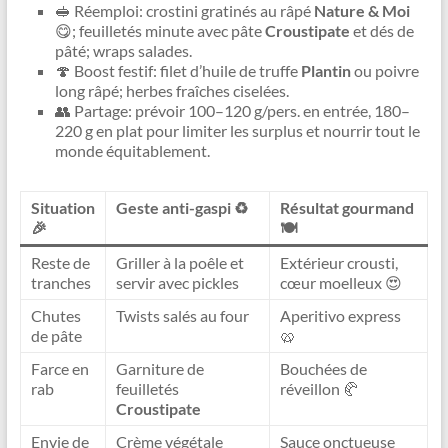
🥪 Réemploi: crostini gratinés au râpé
Nature & Moi
😋; feuilletés minute avec pâte
Croustipate
et dés de
pâté; wraps salades.
🍄 Boost festif: filet d’huile de truffe
Plantin
ou poivre
long râpé; herbes fraîches ciselées.
👥 Partage: prévoir 100–120 g/pers. en entrée, 180–
220 g en plat pour limiter les surplus et nourrir tout le
monde équitablement.
Situation
Geste anti-gaspi ♻️
Résultat gourmand
🎉
🍽️
Reste de
Griller à la poêle et
Extérieur crousti,
tranches
servir avec pickles
cœur moelleux 😍
Chutes
Twists salés au four
Aperitivo express
de pâte
🥨
Farce en
Garniture de
Bouchées de
rab
feuilletés
réveillon 🥐
Croustipate
Envie de
Crème végétale
Sauce onctueuse