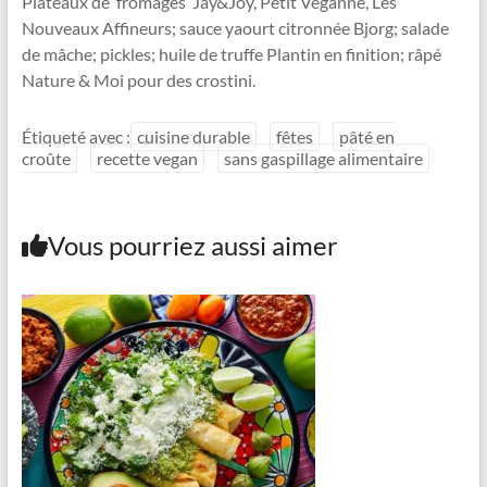
Plateaux de ‘fromages’ Jay&Joy, Petit Veganne, Les
Nouveaux Affineurs; sauce yaourt citronnée Bjorg; salade
de mâche; pickles; huile de truffe Plantin en finition; râpé
Nature & Moi pour des crostini.
Étiqueté avec :
cuisine durable
fêtes
pâté en
croûte
recette vegan
sans gaspillage alimentaire
Vous pourriez aussi aimer