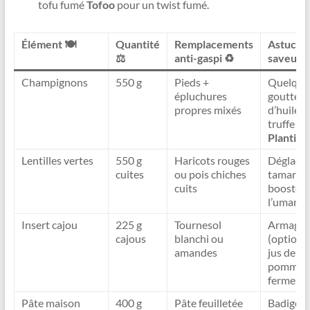
tofu fumé
Tofoo
pour un twist fumé.
Élément 🍽️
Quantité
Remplacements
Astuce
⚖️
anti-gaspi ♻️
saveur 
Champignons
550 g
Pieds +
Quelque
épluchures
gouttes
propres mixés
d’huile d
truffe
Plantin

Lentilles vertes
550 g
Haricots rouges
Déglacer
cuites
ou pois chiches
tamari p
cuits
booster
l’umami
Insert cajou
225 g
Tournesol
Armagna
cajous
blanchi ou
(option)
amandes
jus de
pomme
fermenté
Pâte maison
400 g
Pâte feuilletée
Badigeo