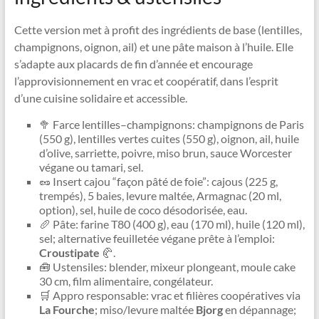
Cette version met à profit des ingrédients de base (lentilles,
champignons, oignon, ail) et une pâte maison à l’huile. Elle
s’adapte aux placards de fin d’année et encourage
l’approvisionnement en vrac et coopératif, dans l’esprit
d’une cuisine solidaire et accessible.
🥦 Farce lentilles–champignons: champignons de Paris
(550 g), lentilles vertes cuites (550 g), oignon, ail, huile
d’olive, sarriette, poivre, miso brun, sauce Worcester
végane ou tamari, sel.
🥜 Insert cajou “façon pâté de foie”: cajous (225 g,
trempés), 5 baies, levure maltée, Armagnac (20 ml,
option), sel, huile de coco désodorisée, eau.
🥖 Pâte: farine T80 (400 g), eau (170 ml), huile (120 ml),
sel; alternative feuilletée végane prête à l’emploi:
Croustipate
🥐.
🧰 Ustensiles: blender, mixeur plongeant, moule cake
30 cm, film alimentaire, congélateur.
🛒 Appro responsable: vrac et filières coopératives via
La Fourche
; miso/levure maltée
Bjorg
en dépannage;