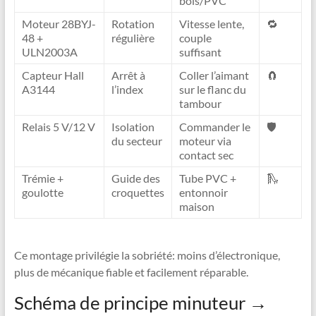
bois/PVC
Moteur 28BYJ-
Rotation
Vitesse lente,
🔁
48 +
régulière
couple
ULN2003A
suffisant
Capteur Hall
Arrêt à
Coller l’aimant
🧲
A3144
l’index
sur le flanc du
tambour
Relais 5 V/12 V
Isolation
Commander le
🛡️
du secteur
moteur via
contact sec
Trémie +
Guide des
Tube PVC +
🛝
goulotte
croquettes
entonnoir
maison
Ce montage privilégie la sobriété: moins d’électronique,
plus de mécanique fiable et facilement réparable.
Schéma de principe minuteur →