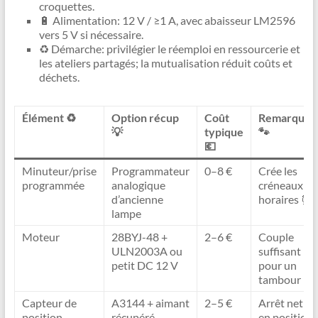
croquettes.
🔋 Alimentation: 12 V / ≥1 A, avec abaisseur LM2596
vers 5 V si nécessaire.
♻️ Démarche: privilégier le réemploi en ressourcerie et
les ateliers partagés; la mutualisation réduit coûts et
déchets.
Élément ♻️
Option récup
Coût
Remarques
💡
typique
🐾
💶
Minuteur/prise
Programmateur
0–8 €
Crée les
programmée
analogique
créneaux
d’ancienne
horaires ⏰
lampe
Moteur
28BYJ-48 +
2–6 €
Couple
ULN2003A ou
suffisant
petit DC 12 V
pour un
tambour ⚙️
Capteur de
A3144 + aimant
2–5 €
Arrêt net
position
récupéré
en position