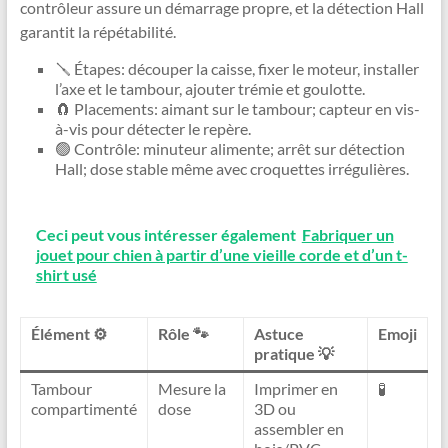
contrôleur assure un démarrage propre, et la détection Hall
garantit la répétabilité.
🪛 Étapes: découper la caisse, fixer le moteur, installer
l’axe et le tambour, ajouter trémie et goulotte.
🧲 Placements: aimant sur le tambour; capteur en vis-
à-vis pour détecter le repère.
🟢 Contrôle: minuteur alimente; arrêt sur détection
Hall; dose stable même avec croquettes irrégulières.
Ceci peut vous intéresser également
Fabriquer un
jouet pour chien à partir d’une vieille corde et d’un t-
shirt usé
Élément ⚙️
Rôle 🐾
Astuce
Emoji
pratique 💡
Tambour
Mesure la
Imprimer en
🧪
compartimenté
dose
3D ou
assembler en