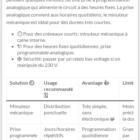
analogique qui alimente le circuit à des heures fixes. La prise
analogique convient aux horaires quotidiens; le minuteur
mécanique est idéal pour des durées très courtes.
⏱️ Pour des créneaux courts: minuteur mécanique à
came interne.
🔌 Pour des heures fixes quotidiennes: prise
programmable analogique.
🛟 Sécurité: passer par un relais bas voltage si on
manipule du 230 V.
Solution ⏲️
Usage
Avantage 👍
Limite ⚠
recommandé
🗓️
Minuteur
Distribution
Très simple,
Moins
mécanique
ponctuelle
sans
précis s
électronique 🧩
la durée
Prise
Jours/horaires
Programmation
Granula
programmée
répétitifs
quotidienne
par