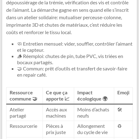
dépoussiérage de la trémie, vérification des vis et contrôle
de l’aimant. La démarche gagne en sens quand elle s’inscrit
dans un atelier solidaire: mutualiser perceuse-colonne,
imprimante 3D et chutes de matériaux, c’est réduire les
coûts et renforcer le tissu local.
🧼 Entretien mensuel: vider, souffler, contrôler l’aimant
et le capteur.
🪵 Réemploi: chutes de pin, tube PVC, vis triées en
bocaux partagés.
🤝 Commun: prêt d’outils et transfert de savoir-faire
en repair café.
Ressource
Ce que ça
Impact
Emoji
commune 🤝
apporte 📈
écologique 🌍
Atelier
Accès aux
Moins d’achats
🛠️
partagé
machines
neufs
Ressourcerie
Pièces à
Allongement
♻️
prix juste
du cycle de vie