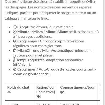
Des profils de service aident à stabiliser l’appétit et éviter
les dérapages. Les noms ci-dessous servent de repères
ludiques, parfaits pour étiqueter le programmateur ou un
tableau aimanté sur le frigo.
🕒
CroqAuto
: 2 tours/jour, matin/soir.
⏲️
MinuteurMiam
/
MinutuMiam
: petites doses sur 3
à 4 passages quotidiens.
🎼
CroqTempo
/
ChronoCroq
: micro-rations
régulières pour chats gloutons.
🤖
MiamChrono
/
MiamAutomatique
: minuteur +
capteur pour arrêt précis.
🌡️
TempCroquettes
: adaptation saisonnière
(été/hiver).
⏰
CroqTimer
/
AutoCroquette
: cycles courts, anti-
vomis de gloutonnerie.
Poids du chat
Ration/jour
Compartiments/tour
Pro
⚖️
(indicative)
🧩
re
🍽️
2–3 kg
35–45 g
4 × 10–12 g
Mi