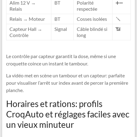
Alim 12 V →
BT
Polarité
➕➖
Relais
respectée
Relais → Moteur
BT
Cosses isolées
🪛
Capteur Hall →
Signal
Câble blindé si
📶
Contrôle
long
Le contrôle par capteur garantit la dose, même si une
croquette coince un instant le tambour.
La vidéo met en scène un tambour et un capteur: parfaite
pour visualiser l’arrêt sur index avant de percer la première
planche.
Horaires et rations: profils
CroqAuto et réglages faciles avec
un vieux minuteur