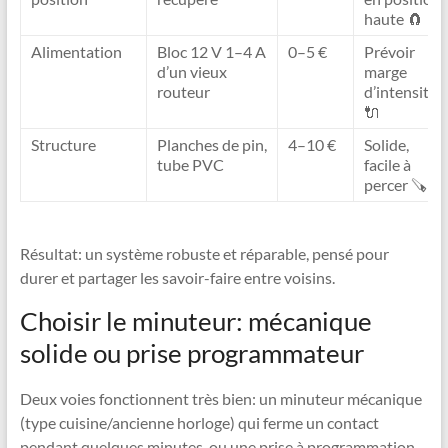
haute 🧲
Alimentation
Bloc 12 V 1–4 A
0–5 €
Prévoir
d’un vieux
marge
routeur
d’intensité
🔌
Structure
Planches de pin,
4–10 €
Solide,
tube PVC
facile à
percer 🪚
Résultat: un système robuste et réparable, pensé pour
durer et partager les savoir-faire entre voisins.
Choisir le minuteur: mécanique
solide ou prise programmateur
Deux voies fonctionnent très bien: un minuteur mécanique
(type cuisine/ancienne horloge) qui ferme un contact
pendant quelques minutes, ou une prise à programmation