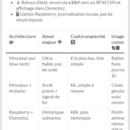
📡 Retour d’état: envoi via
x10rf
vers un RFXCOM et
affichage dans Domoticz.
🖥️ Option Raspberry: journalisation locale, pas de
cloud imposé.
Architecture
Atout
Coût/complexité
Usage
🧩
majeur 🌟
🧮
conseillé
🐈‍⬛
Minuteur pur
Ultra
€ le plus bas, très
Rations
(low-tech)
fiable, pas
simple
fixes
de code
journaliè
👍
Minuteur +
Arrêt
€€, simple à
Chats
Arduino
précis +
moyen
gloutons,
signal de
suivi
fin
minimal 
Raspberry +
Historique,
€€€, plus
Multi-
Domoticz
scénarios
technique
animaux,
retours
d’état 🐾