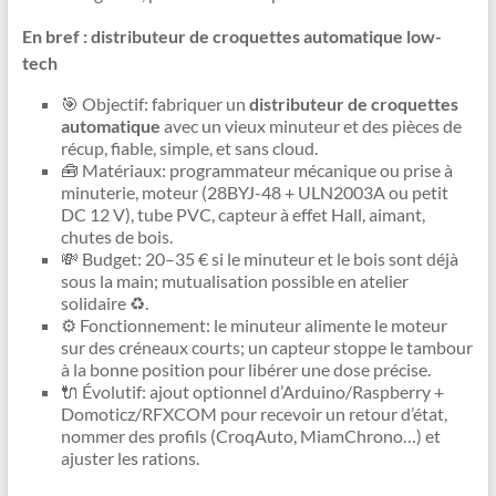
En bref : distributeur de croquettes automatique low-
tech
🎯 Objectif: fabriquer un
distributeur de croquettes
automatique
avec un vieux minuteur et des pièces de
récup, fiable, simple, et sans cloud.
🧰 Matériaux: programmateur mécanique ou prise à
minuterie, moteur (28BYJ-48 + ULN2003A ou petit
DC 12 V), tube PVC, capteur à effet Hall, aimant,
chutes de bois.
💸 Budget: 20–35 € si le minuteur et le bois sont déjà
sous la main; mutualisation possible en atelier
solidaire ♻️.
⚙️ Fonctionnement: le minuteur alimente le moteur
sur des créneaux courts; un capteur stoppe le tambour
à la bonne position pour libérer une dose précise.
🔌 Évolutif: ajout optionnel d’Arduino/Raspberry +
Domoticz/RFXCOM pour recevoir un retour d’état,
nommer des profils (CroqAuto, MiamChrono…) et
ajuster les rations.