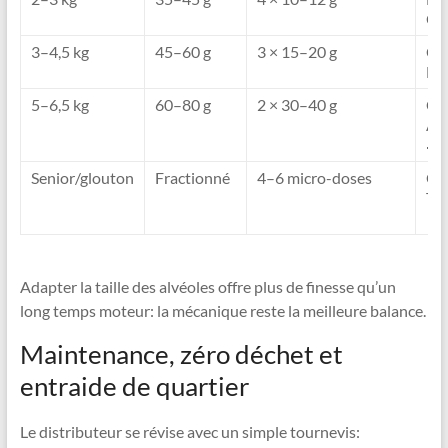
Cr
3–4,5 kg
45–60 g
3 × 15–20 g
Cr
Mi
5–6,5 kg
60–80 g
2 × 30–40 g
Cr
Au
💪
Senior/glouton
Fractionné
4–6 micro-doses
Ch
Te
🧘
Adapter la taille des alvéoles offre plus de finesse qu’un
long temps moteur: la mécanique reste la meilleure balance.
Maintenance, zéro déchet et
entraide de quartier
Le distributeur se révise avec un simple tournevis: