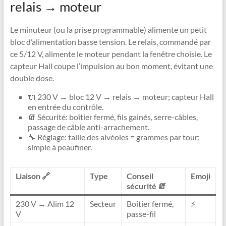
relais → moteur
Le minuteur (ou la prise programmable) alimente un petit
bloc d’alimentation basse tension. Le relais, commandé par
ce 5/12 V, alimente le moteur pendant la fenêtre choisie. Le
capteur Hall coupe l’impulsion au bon moment, évitant une
double dose.
🔌 230 V → bloc 12 V → relais → moteur; capteur Hall
en entrée du contrôle.
🧯 Sécurité: boîtier fermé, fils gainés, serre-câbles,
passage de câble anti-arrachement.
🔧 Réglage: taille des alvéoles = grammes par tour;
simple à peaufiner.
Liaison 🔗
Type
Conseil
Emoji
sécurité 🧯
230 V → Alim 12
Secteur
Boîtier fermé,
⚡
V
passe-fil