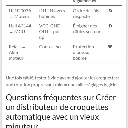
vigilance 👀
ULN2003A
IN1..IN4 vers
Ordre des fils
🔄
→ Moteur
bobines
respecté
Hall A3144
VCC, GND,
Éloigner des
🧲
→ MCU
OUT + pull-
câbles secteur
up
Relais →
Contact sec
Protection
🛡️
Alim
diode sur
moteur
bobine
Une fois câblé, tester à vide avant d’ajouter les croquettes:
une rotation propre vaut mieux que mille réglages logiciels.
Questions fréquentes sur Créer
un distributeur de croquettes
automatique avec un vieux
minuteur