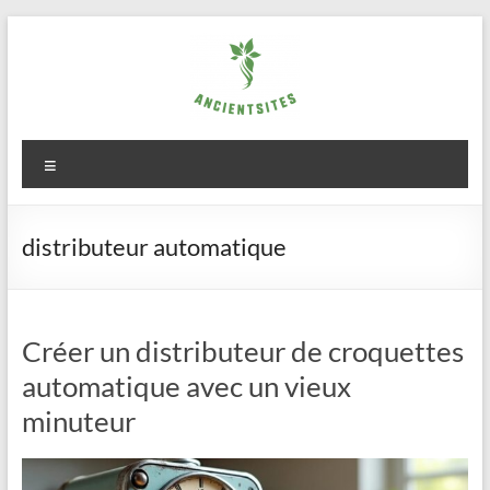
Aller
au
contenu
ancientsites.eu
Menu
distributeur automatique
Créer un distributeur de croquettes
automatique avec un vieux
minuteur