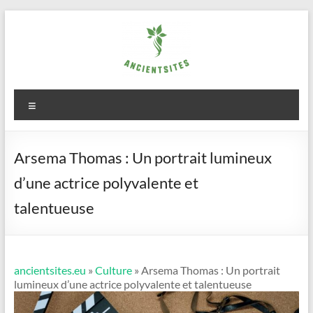
Aller
au
contenu
ancientsites.eu
Menu
Arsema Thomas : Un portrait lumineux
d’une actrice polyvalente et
talentueuse
ancientsites.eu
»
Culture
» Arsema Thomas : Un portrait
lumineux d’une actrice polyvalente et talentueuse