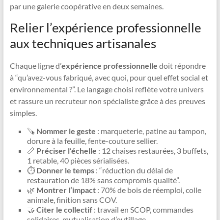
par une galerie coopérative en deux semaines.
Relier l’expérience professionnelle
aux techniques artisanales
Chaque ligne d’
expérience professionnelle
doit répondre
à “qu’avez-vous fabriqué, avec quoi, pour quel effet social et
environnemental ?”. Le langage choisi reflète votre univers
et rassure un recruteur non spécialiste grâce à des preuves
simples.
🪚
Nommer le geste
: marqueterie, patine au tampon,
dorure à la feuille, fente-couture sellier.
📏
Préciser l’échelle
: 12 chaises restaurées, 3 buffets,
1 retable, 40 pièces sérialisées.
⏱️
Donner le temps
: “réduction du délai de
restauration de 18% sans compromis qualité”.
🌿
Montrer l’impact
: 70% de bois de réemploi, colle
animale, finition sans COV.
🤝
Citer le collectif
: travail en SCOP, commandes
solidaires, mutualisation d’outillage.