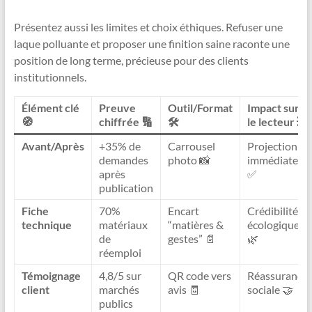
Présentez aussi les limites et choix éthiques. Refuser une
laque polluante et proposer une finition saine raconte une
position de long terme, précieuse pour des clients
institutionnels.
Élément clé
Preuve
Outil/Format
Impact sur
🧭
chiffrée 🔢
🛠️
le lecteur 💥
Avant/Après
+35% de
Carrousel
Projection
demandes
photo 📸
immédiate
après
✅
publication
Fiche
70%
Encart
Crédibilité
technique
matériaux
“matières &
écologique
de
gestes” 📄
🌿
réemploi
Témoignage
4,8/5 sur
QR code vers
Réassurance
client
marchés
avis 🧾
sociale 🤝
publics