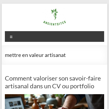
Aller
au
contenu
ancientsites.eu
Menu
mettre en valeur artisanat
Comment valoriser son savoir-faire
artisanal dans un CV ou portfolio