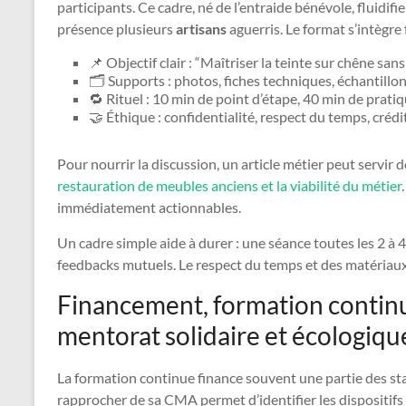
participants. Ce cadre, né de l’entraide bénévole, fluidifi
présence plusieurs
artisans
aguerris. Le format s’intègre
📌 Objectif clair : “Maîtriser la teinte sur chêne sans
🗂️ Supports : photos, fiches techniques, échantillon
🔁 Rituel : 10 min de point d’étape, 40 min de prati
🤝 Éthique : confidentialité, respect du temps, créd
Pour nourrir la discussion, un article métier peut servi
restauration de meubles anciens et la viabilité du métier
immédiatement actionnables.
Un cadre simple aide à durer : une séance toutes les 2 à 4
feedbacks mutuels. Le respect du temps et des matériaux 
Financement, formation continu
mentorat solidaire et écologiqu
La formation continue finance souvent une partie des st
rapprocher de sa CMA permet d’identifier les dispositif