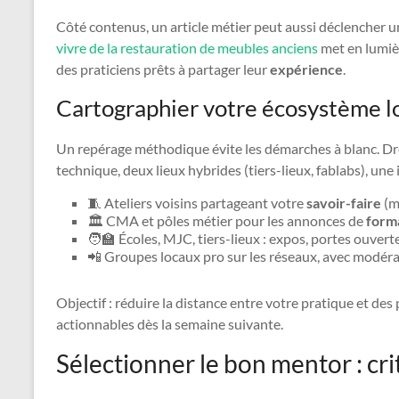
Côté contenus, un article métier peut aussi déclencher u
vivre de la restauration de meubles anciens
met en lumièr
des praticiens prêts à partager leur
expérience
.
Cartographier votre écosystème l
Un repérage méthodique évite les démarches à blanc. Dres
technique, deux lieux hybrides (tiers-lieux, fablabs), une 
🧵 Ateliers voisins partageant votre
savoir-faire
(m
🏛️ CMA et pôles métier pour les annonces de
form
🧑‍🏫 Écoles, MJC, tiers-lieux : expos, portes ouver
📲 Groupes locaux pro sur les réseaux, avec modéra
Objectif : réduire la distance entre votre pratique et d
actionnables dès la semaine suivante.
Sélectionner le bon mentor : crit