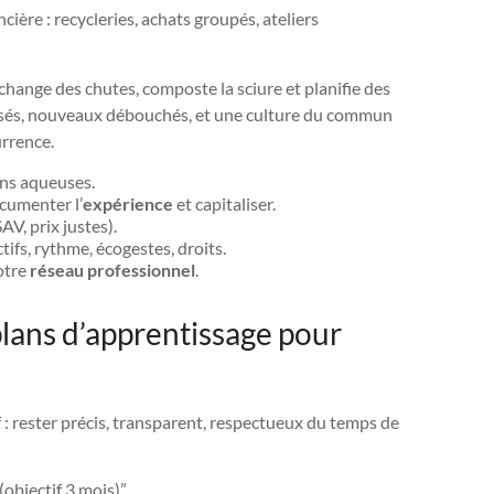
ncière : recycleries, achats groupés, ateliers
échange des chutes, composte la sciure et planifie des
ivisés, nouveaux débouchés, et une culture du commun
urrence.
ions aqueuses.
cumenter l’
expérience
et capitaliser.
AV, prix justes).
ifs, rythme, écogestes, droits.
otre
réseau professionnel
.
lans d’apprentissage pour
f : rester précis, transparent, respectueux du temps de
objectif 3 mois)”