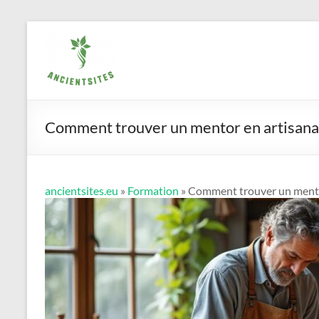
Aller
ancientsites.eu
au
contenu
Comment trouver un mentor en artisanat
ancientsites.eu
»
Formation
» Comment trouver un mentor