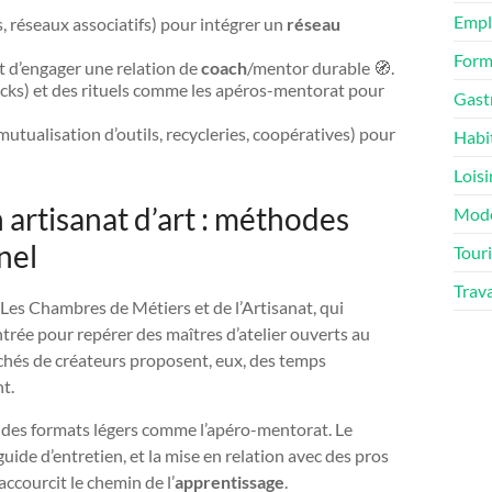
Empl
, réseaux associatifs) pour intégrer un
réseau
Form
t d’engager une relation de
coach
/mentor durable 🧭.
acks) et des rituels comme les apéros-mentorat pour
Gast
utualisation d’outils, recycleries, coopératives) pour
Habi
Loisi
rtisanat d’art : méthodes
Mod
nel
Tour
Trav
Les Chambres de Métiers et de l’Artisanat, qui
trée pour repérer des maîtres d’atelier ouverts au
archés de créateurs proposent, eux, des temps
t.
des formats légers comme l’apéro-mentorat. Le
guide d’entretien, et la mise en relation avec des pros
accourcit le chemin de l’
apprentissage
.