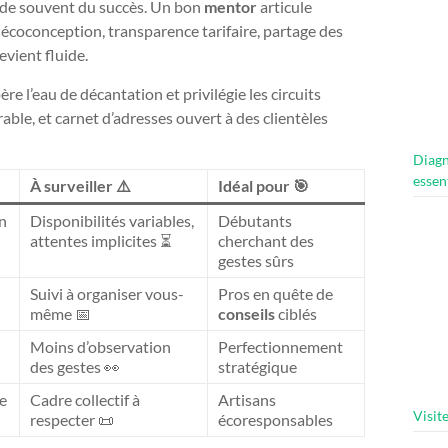
cide souvent du succès. Un bon
mentor
articule
écoconception, transparence tarifaire, partage des
evient fluide.
re l’eau de décantation et privilégie les circuits
ble, et carnet d’adresses ouvert à des clientèles
Diagn
essen
À surveiller ⚠️
Idéal pour 🎯
n
Disponibilités variables,
Débutants
attentes implicites ⏳
cherchant des
gestes sûrs
Suivi à organiser vous-
Pros en quête de
même 📅
conseils
ciblés
Moins d’observation
Perfectionnement
des gestes 👀
stratégique
re
Cadre collectif à
Artisans
Visit
respecter 📜
écoresponsables