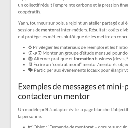
un collectif réduit l’empreinte carbone et la pression fina
coopératifs.
Yann, tourneur sur bois, a rejoint un atelier partagé qui 
sessions de
mentorat
inter-métiers. Résultat : coûts d
qui protège les métiers plutôt que de les mettre en conc
♻️ Privilégier les matériaux de réemploi et les finit
🧑‍🤝‍🧑 Monter un groupe d’étude mensuel pour do
📚 Alterner pratique et
formation
business (devis, S
🧾 Écrire un “contrat moral” mentor/mentoré : object
🗣️ Participer aux événements locaux pour élargir v
Exemples de messages et mini-p
contacter un mentor
Un modèle prêt à adapter évite la page blanche. L’objecti
la personne.
📨 Objet : “Demande de mentorat – dorure sur cuir (