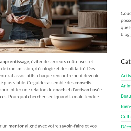
Couco
possé
que l
blog 
Cat
apprentissage
, éviter des erreurs coûteuses, et
de transmission, d’écologie et de solidarité. Des
ntorat associatifs, chaque rencontre peut devenir
Activ
ité plus viable. Ce guide rassemble des
conseils
Ani
pour initier une relation de
coach
et d’
artisan
basée
Beau
ources. Pourquoi chercher seul quand la main tendue
Bien
Cult
er un
mentor
aligné avec votre
savoir-faire
et vos
Déco