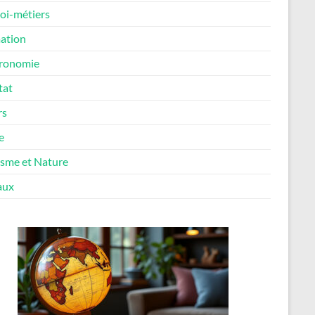
oi-métiers
ation
ronomie
tat
rs
e
isme et Nature
aux