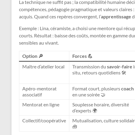
La technique ne suffit pas ; la compatibilité humaine dé
compétences, pédagogie pragmatique et valeurs claires : 
acquis. Quand ces repères convergent, l’
apprentissage
d
Exemple : Lina, céramiste, a choisi une mentore qui récupè
courts. Résultat : baisse des coûts, montée en gamme dura
sensibles au vivant.
Option 🔎
Forces 💪
Maître d’atelier local
Transmission du
savoir-faire
i
situ, retours quotidiens 🛠️
Apéro-mentorat
Format court, plusieurs
coach
associatif
en une soirée 🤝
Mentorat en ligne
Souplesse horaire, diversité
d’experts 🌍
Collectif/coopérative
Mutualisation, culture solidai
🧰