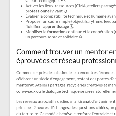
valeurs écologiques 🌱.
Activer les lieux-ressources (CMA, ateliers partagés
professionnel
vivant 🤝.
Évaluer la compatibilité technique et humaine avan
Proposer un cadre simple (objectifs, rythme, feedb
fluidifier l’
apprentissage
🗓️.
Mobiliser la
formation
continue et la coopération (m
un parcours sobre et solidaire ♻️.
Comment trouver un mentor en a
éprouvées et réseau profession
Commencer près de soi stimule les rencontres fécondes. 
célèbrent un siècle d’engagement, restent des portes d’en
mentorat
. Ateliers partagés, recycleries créatives et m
conviviaux où le dialogue technique se crée naturellemen
Les réseaux associatifs dédiés à l’
artisanat d’art
animent 
principe : 2 heures d’échanges, des questions ciblées, un 
du territoire. Ce modèle bénévole renforce l’entraide et r