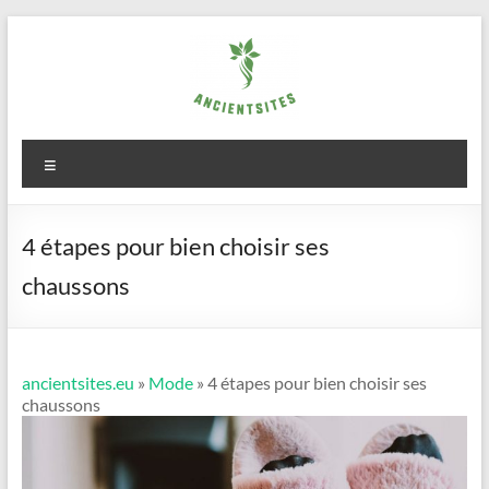
Aller
au
contenu
ancientsites.eu
Menu
4 étapes pour bien choisir ses
chaussons
ancientsites.eu
»
Mode
» 4 étapes pour bien choisir ses
chaussons