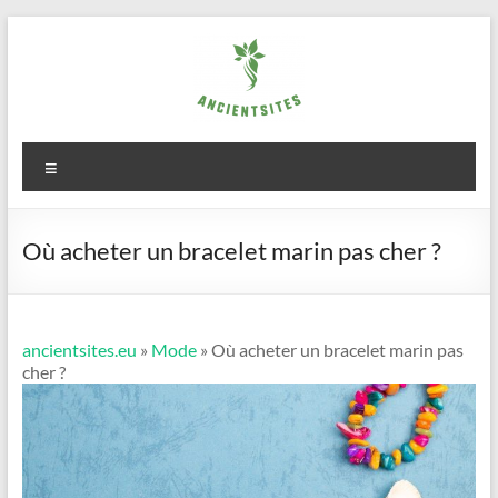
Aller
au
contenu
ancientsites.eu
Menu
Où acheter un bracelet marin pas cher ?
ancientsites.eu
»
Mode
» Où acheter un bracelet marin pas
cher ?