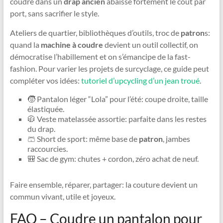
coudre dans un
drap ancien
abaisse fortement le coût par
port, sans sacrifier le style.
Ateliers de quartier, bibliothèques d’outils, troc de
patron
s:
quand la
machine à coudre
devient un outil collectif, on
démocratise l’habillement et on s’émancipe de la fast-
fashion. Pour varier les projets de surcyclage, ce guide peut
compléter vos idées:
tutoriel d’upcycling d’un jean troué
.
🧒 Pantalon léger “Lola” pour l’été: coupe droite, taille
élastiquée.
🧥 Veste matelassée assortie: parfaite dans les restes
du drap.
🩳 Short de sport: même base de
patron
, jambes
raccourcies.
🎒 Sac de gym: chutes + cordon, zéro achat de neuf.
Faire ensemble, réparer, partager: la couture devient un
commun vivant, utile et joyeux.
FAQ – Coudre un pantalon pour