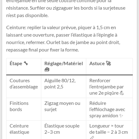
entrejambe en une seule couture continue pour la
résistance. Surfiler ou zigzaguer les bords si la surjeteuse
n’est pas disponible.
Ceinture: replier la valeur prévue, piquer à 1,5 cm en
laissant une ouverture, passer l’élastique à l’épingle à
nourrice, refermer. Ourlet bas de jambe au point droit,
repassage final pour fixer la forme.
Étape 🔧
Réglage/Matériel
Astuce 🚀
🧰
Coutures
Aiguille 80/12,
Renforcer
d’assemblage
point 2,5
l’entrejambe par
une 2e piqûre 💪
Finitions
Zigzag moyen ou
Réduire
bords
surjet
l’effilochage avec
spray amidon ✨
Ceinture
Élastique souple
Longueur ≈ tour
élastique
2–3 cm
de taille − 2 à 3 cm
📏