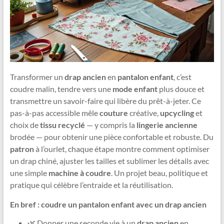
Transformer un
drap ancien
en
pantalon enfant
, c’est
coudre malin, tendre vers une
mode enfant
plus douce et
transmettre un savoir-faire qui libère du prêt-à-jeter. Ce
pas-à-pas accessible mêle
couture
créative,
upcycling
et
choix de
tissu recyclé
— y compris la
lingerie ancienne
brodée — pour obtenir une pièce confortable et robuste. Du
patron
à l’ourlet, chaque étape montre comment optimiser
un drap chiné, ajuster les tailles et sublimer les détails avec
une simple
machine à coudre
. Un projet beau, politique et
pratique qui célèbre l’entraide et la réutilisation.
En bref : coudre un pantalon enfant avec un drap ancien
🌿 Donner une seconde vie à un
drap ancien
en