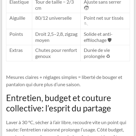
Élastique
Tour de taille − 2/3
Ajuste sans serrer
cm
🧒
Aiguille
80/12 universelle
Point net sur tissés
🪡
Points
Droit 2,5–2,8, zigzag
Solide et anti-
moyen
effilochage 🛡️
Extras
Chutes pour renfort
Durée de vie
genoux
prolongée ♻️
Mesures claires + réglages simples = liberté de bouger et
pantalon qui dure plus d’une saison.
Entretien, budget et couture
collective: l’esprit du partage
Laver à 30 °C, sécher à l’air libre, recoudre vite un point qui
saute: l’entretien raisonné prolonge l’usage. Côté budget,