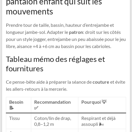
pantalon enfant qui suit les
mouvements
Prendre tour de taille, bassin, hauteur d’entrejambe et
longueur jambe-sol. Adapter le
patron
: droit sur les côtés
pour un style jogger, entrejambe un peu abaissée pour le jeu
libre, aisance +4 à +6 cm au bassin pour les cabrioles.
Tableau mémo des réglages et
fournitures
Ce pense-bête aide à préparer la séance de
couture
et évite
les allers-retours à la mercerie.
Besoin
Recommandation
Pourquoi 💡
📝
✅
Tissu
Coton/lin de drap,
Respirant et déjà
0,8–1,2 m
assoupli 🌬️