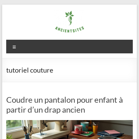
Aller
au
contenu
ancientsites.eu
Menu
tutoriel couture
Coudre un pantalon pour enfant à
partir d’un drap ancien