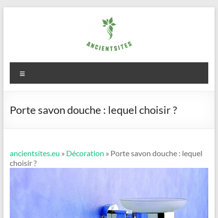
Aller
au
contenu
ancientsites.eu
Menu
Porte savon douche : lequel choisir ?
ancientsites.eu
»
Décoration
» Porte savon douche : lequel
choisir ?