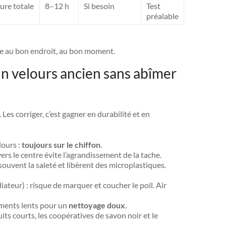
ure totale
8–12 h
Si besoin
Test
préalable
de au bon endroit, au bon moment.
un velours ancien sans abîmer
Les corriger, c’est gagner en durabilité et en
lours :
toujours sur le chiffon
.
ers le centre évite l’agrandissement de la tache.
 souvent la saleté et libèrent des microplastiques.
ateur) : risque de marquer et coucher le poil. Air
ments lents pour un
nettoyage doux
.
cuits courts, les coopératives de savon noir et le