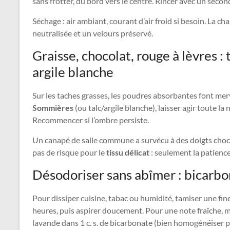
sans frotter, du bord vers le centre. Rincer avec un second 
Séchage : air ambiant, courant d’air froid si besoin. La ch
neutralisée et un velours préservé.
Graisse, chocolat, rouge à lèvres :
argile blanche
Sur les taches grasses, les poudres absorbantes font m
Sommières
(ou talc/argile blanche), laisser agir toute la 
Recommencer si l’ombre persiste.
Un canapé de salle commune a survécu à des doigts choco
pas de risque pour le
tissu délicat
: seulement la patience 
Désodoriser sans abîmer : bicarbo
Pour dissiper cuisine, tabac ou humidité, tamiser une fine
heures, puis aspirer doucement. Pour une note fraîche, m
lavande dans 1 c. s. de bicarbonate (bien homogénéiser p