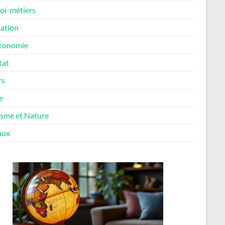
oi-métiers
ation
ronomie
tat
rs
e
isme et Nature
aux