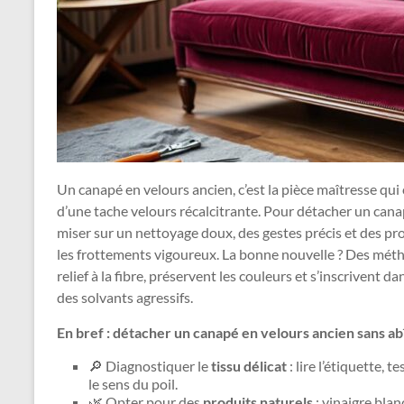
Un canapé en velours ancien, c’est la pièce maîtresse qui 
d’une tache velours récalcitrante. Pour détacher un canap
miser sur un nettoyage doux, des gestes précis et des prod
les frottements vigoureux. La bonne nouvelle ? Des mé
relief à la fibre, préservent les couleurs et s’inscrivent 
des solvants agressifs.
En bref : détacher un canapé en velours ancien sans abî
🔎 Diagnostiquer le
tissu délicat
: lire l’étiquette,
le sens du poil.
🌿 Opter pour des
produits naturels
: vinaigre blan