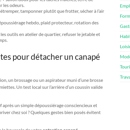
r les odeurs.
Empl
détremper, tamponner plutôt que frotter, sécher à l’air
Form
époussiérage hebdo, plaid protecteur, rotation des
Gast
les outils en atelier de quartier, refuser le jetable et
Habi
mps.
Loisi
estes pour détacher un canapé
Mod
Tour
Trav
ntion, un brossage ou un aspirateur muni d’une brosse
miettes. Un test local sur l’arrière d’un coussin valide
lief après un simple dépoussiérage consciencieux et
priver chez soi ? Quelques gestes bien posés évitent
 : la boussole de votre
entretien canapé
.