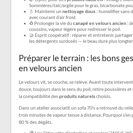
Sommières/talc/argile pour le gras, bicarbonate pou
💧 Maintenir un
nettoyage doux
: humidifier sans 
avec courant d’air froid.
♻️ Prolonger la vie du
canapé en velours ancien
: d
coussins, vapeur légère pour redresser le poil.
🤝 Esprit coopératif : réparer et entretenir, partager 
les détergents surdosés — le beau dure plus longte
Préparer le terrain : les bons g
en velours ancien
Le velours vit, se couche, se relève. Avant toute interve
douce, toujours dans le sens du poil, retire poussières et 
la compatibilité des
produits naturels
choisis.
Dans un atelier associatif, un sofa 70’s a retrouvé du re
trois minutes de vapeur tenue à distance. Pourquoi s’en 
80 % des dégâts.
🧭 Lire l’étiquette d’entretien et repérer “W/S/S-W”