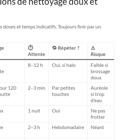
tions de nettoyage doux et
 doses et temps indicatifs. Toujours finir par un
ge
⏱️
🔁 Répéter ?
⚠️
Attente
Risque
8–12 h
Oui, si halo
Faible si
te
brossage
doux
 pour 120
2–3 min
Par petites
Auréole
outte
touches
si trop
d’eau
ux
1 nuit
Oui
Ne pas
frotter
ie
2–3 h
Hebdomadaire
Néant