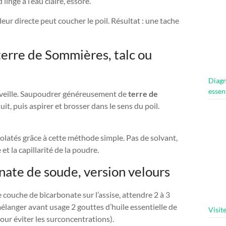
linge à l’eau claire, essoré.
aleur directe peut coucher le poil. Résultat : une tache
 terre de Sommières, talc ou
Diagn
essen
erveille. Saupoudrer généreusement de
terre de
nuit, puis aspirer et brosser dans le sens du poil.
latés grâce à cette méthode simple. Pas de solvant,
et la capillarité de la poudre.
nate de soude, version velours
 couche de bicarbonate sur l’assise, attendre 2 à 3
élanger avant usage 2 gouttes d’huile essentielle de
Visit
our éviter les surconcentrations).