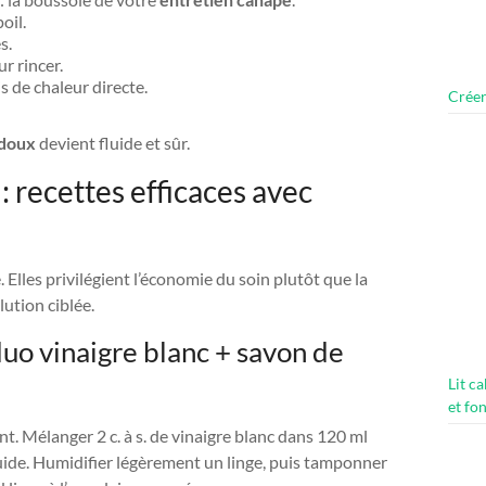
poil.
s.
r rincer.
is de chaleur directe.
Créer
 doux
devient fluide et sûr.
: recettes efficaces avec
. Elles privilégient l’économie du soin plutôt que la
olution ciblée.
duo vinaigre blanc + savon de
Lit c
et fo
 Mélanger 2 c. à s. de vinaigre blanc dans 120 ml
quide. Humidifier légèrement un linge, puis tamponner