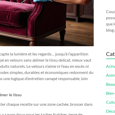
Couco
possé
que l
blog 
Cat
capte la lumière et les regards… jusqu’à l’apparition
é en velours sans abîmer le tissu delicat, mieux vaut
uits naturels. Le velours n’aime ni l’eau en excès ni
Activ
thodes simples, durables et économiques redonnent du
Ani
dans une logique d’entretien canapé responsable, loin
Beau
Bien
mer le tissu
Cult
 tester chaque recette sur une zone cachée, brosser dans
Déco
c + savon doux pour les taches fraîches, terre de