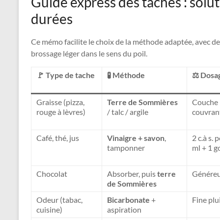
Guide express des taches : solu
durées
Ce mémo facilite le choix de la méthode adaptée, avec des
brossage léger dans le sens du poil.
🚩 Type de tache
🧪 Méthode
⚖️ Dosa
Graisse (pizza,
Terre de Sommières
Couche
rouge à lèvres)
/ talc / argile
couvran
Café, thé, jus
Vinaigre + savon
,
2 c.à s.
tamponner
ml + 1 g
Chocolat
Absorber, puis
terre
Génére
de Sommières
Odeur (tabac,
Bicarbonate
+
Fine plu
cuisine)
aspiration