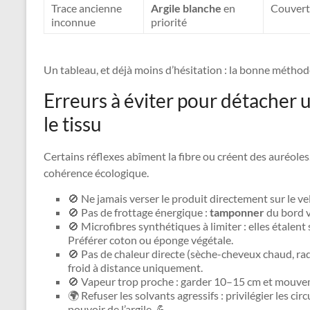
Trace ancienne
Argile blanche
en
Couvert
inconnue
priorité
Un tableau, et déjà moins d’hésitation : la bonne métho
Erreurs à éviter pour détacher 
le tissu
Certains réflexes abîment la fibre ou créent des auréoles. 
cohérence écologique.
🚫 Ne jamais verser le produit directement sur le ve
🚫 Pas de frottage énergique :
tamponner
du bord v
🚫 Microfibres synthétiques à limiter : elles étalent
Préférer coton ou éponge végétale.
🚫 Pas de chaleur directe (sèche-cheveux chaud, radi
froid à distance uniquement.
🚫 Vapeur trop proche : garder 10–15 cm et mouve
🌍 Refuser les solvants agressifs : privilégier les cir
pouvoir de l’argile. 💪