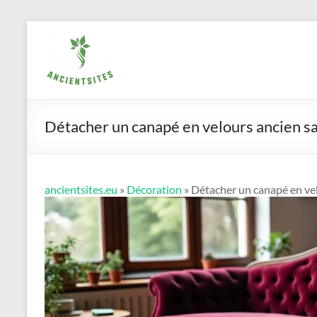
Aller
ancientsites.eu
au
contenu
Détacher un canapé en velours ancien sa
ancientsites.eu
»
Décoration
» Détacher un canapé en vel