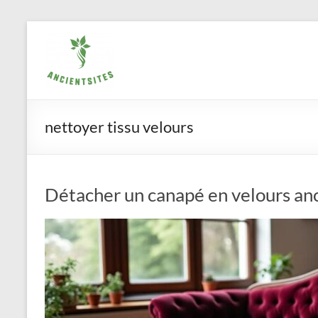
Aller
ancientsites.eu
au
contenu
nettoyer tissu velours
Détacher un canapé en velours anc