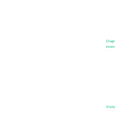
Diagn
essen
Visit