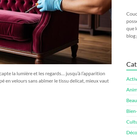
Couco
possé
que l
blog 
Cat
capte la lumière et les regards… jusqu’à l’apparition
Activ
é en velours sans abîmer le tissu delicat, mieux vaut
Ani
Beau
Bien
Cult
Déco