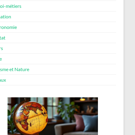
oi-métiers
ation
ronomie
tat
rs
e
isme et Nature
aux