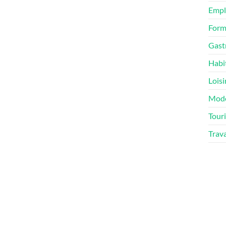
Empl
Form
Gast
Habi
Loisi
Mod
Tour
Trav