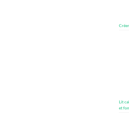
Créer
Lit c
et fo