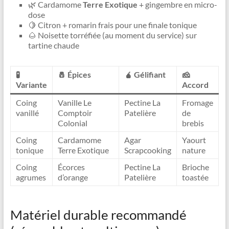
🌿 Cardamome
Terre Exotique
+ gingembre en micro-
dose
🍋 Citron + romarin frais pour une finale tonique
🌰 Noisette torréfiée (au moment du service) sur
tartine chaude
🧪
🧂 Épices
🧉 Gélifiant
🧀
Variante
Accord
Coing
Vanille Le
Pectine La
Fromage
vanillé
Comptoir
Patelière
de
Colonial
brebis
Coing
Cardamome
Agar
Yaourt
tonique
Terre Exotique
Scrapcooking
nature
Coing
Écorces
Pectine La
Brioche
agrumes
d’orange
Patelière
toastée
Matériel durable recommandé