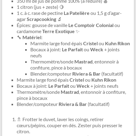
350 ml de jus de pomme 100% (à réduire) 🍎
1 citron (jus + zeste) 🍋
1 c. à c. rase de pectine
La Patelière
ou 1,5 g d’agar-
agar
Scrapcooking
🔬
Épices: gousse de vanille
Le Comptoir Colonial
ou
cardamome
Terre Exotique
✨
🔧
Matériel
:
Marmite large fond épais
Cristel
ou
Kuhn Rikon
Bocaux à joint:
Le Parfait
ou
Weck
+ joints
neufs
Thermomètre/sonde
Mastrad
, entonnoir à
confiture, pince à bocaux
Blender/compoteur
Riviera & Bar
(facultatif)
Marmite large fond épais
Cristel
ou
Kuhn Rikon
Bocaux à joint:
Le Parfait
ou
Weck
+ joints neufs
Thermomètre/sonde
Mastrad
, entonnoir à confiture,
pince à bocaux
Blender/compoteur
Riviera & Bar
(facultatif)
🚿 Frotter le duvet, laver les coings, retirer
cœurs/pépins, couper en dés. Zester puis presser le
citron.