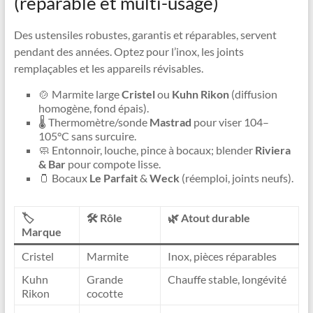
(réparable et multi-usage)
Des ustensiles robustes, garantis et réparables, servent
pendant des années. Optez pour l’inox, les joints
remplaçables et les appareils révisables.
🍲 Marmite large
Cristel
ou
Kuhn Rikon
(diffusion
homogène, fond épais).
🌡️ Thermomètre/sonde
Mastrad
pour viser 104–
105°C sans surcuire.
🧼 Entonnoir, louche, pince à bocaux; blender
Riviera
& Bar
pour compote lisse.
🫙 Bocaux
Le Parfait
&
Weck
(réemploi, joints neufs).
🏷️
🛠️ Rôle
🌿 Atout durable
Marque
Cristel
Marmite
Inox, pièces réparables
Kuhn
Grande
Chauffe stable, longévité
Rikon
cocotte