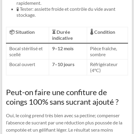
rapidement.
🧪 Tester: assiette froide et contrôle du vide avant
stockage.
📦 Situation
⏳ Durée
🌡️ Condition
indicative
Bocal stérilisé et
9–12 mois
Pièce fraîche,
scellé
sombre
Bocal ouvert
7–10 jours
Réfrigérateur
(4°C)
Peut-on faire une confiture de
coings 100% sans sucrant ajouté ?
Oui, le coing prend très bien avec sa pectine; compenser
l’absence de sucrant par une réduction plus poussée de la
compotée et un gélifiant léger. Le résultat sera moins