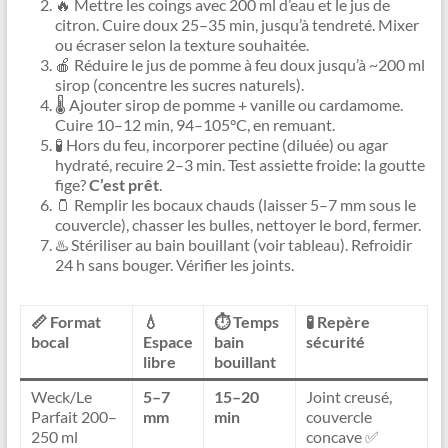
🔥 Mettre les coings avec 200 ml d’eau et le jus de
citron. Cuire doux 25–35 min, jusqu’à tendreté. Mixer
ou écraser selon la texture souhaitée.
🍎 Réduire le jus de pomme à feu doux jusqu’à ~200 ml
sirop (concentre les sucres naturels).
🌡️ Ajouter sirop de pomme + vanille ou cardamome.
Cuire 10–12 min, 94–105°C, en remuant.
🧪 Hors du feu, incorporer pectine (diluée) ou agar
hydraté, recuire 2–3 min. Test assiette froide: la goutte
fige?
C’est prêt
.
🫙 Remplir les bocaux chauds (laisser 5–7 mm sous le
couvercle), chasser les bulles, nettoyer le bord, fermer.
♨️ Stériliser au bain bouillant (voir tableau). Refroidir
24 h sans bouger. Vérifier les joints.
📏 Format
💧
⏱️ Temps
🧪 Repère
bocal
Espace
bain
sécurité
libre
bouillant
Weck/Le
5–7
15–20
Joint creusé,
Parfait 200–
mm
min
couvercle
250 ml
concave ✅