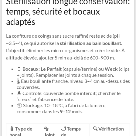
Stérilisation longue conservation:
temps, sécurité et bocaux
adaptés
La confiture de coings sans sucre raffiné reste acide (pH
~3,5–4), ce qui autorise la
stérilisation au bain bouillant
.
L’objectif: éliminer les micro-organismes et créer le vide. À
altitude élevée, ajouter 5 min au-delà de 600–900 m.
🫙
Bocaux
:
Le Parfait
(capsule/terrine) ou
Weck
(clips
+ joints). Remplacer les joints à chaque session.
🌡️ Eau bouillante franche, niveau 3–4 cm au-dessus des
couvercles.
🔔 Contrôle: couvercle bombé interdit; chercher le
“creux” et l’absence de fuite.
📦 Stockage: 10–18°C, à l’abri de la lumière;
consommer dans les
9–12 mois
.
🧴 Type de
🔩
🛁 Temps
🔍 Vérification
bocal
Joint
de