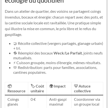
écologie du quotidien
Dans un atelier de quartier, des voisins se partagent coings
invendus, bocaux et énergie: chacun repart avec des pots, et
la cantine sociale locale est ravitaillée. Une pratique simple
qui illustre la mise en commun, le prix libre et le refus du
gaspillage.
🤝 Récolte collective (vergers partagés, glanage urbain)
+ tri.
🔁 Réemploi des bocaux
Weck
/
Le Parfait
, joints neufs
mutualisés.
⚡ Cuisson groupée, moins d’énergie, mêmes résultats.
🫶 Redistribution: parts pour familles, associations,
cantines populaires.
📦
🏷️ Coût
🌍 Impact
💡 Astuce
Ressource
unitaire
collective
Coings
0 €
Anti-gaspi
Coordonner via
glanés
maximal
un groupe local