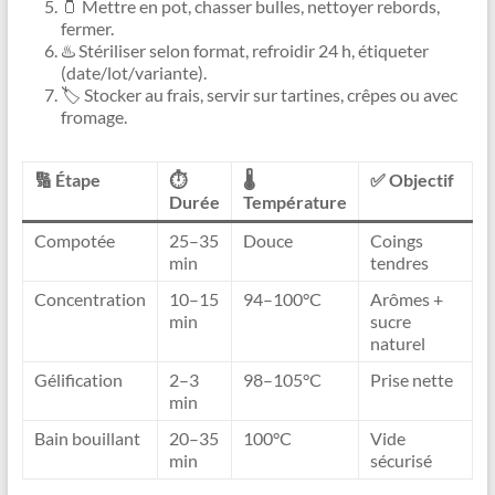
🫙 Mettre en pot, chasser bulles, nettoyer rebords,
fermer.
♨️ Stériliser selon format, refroidir 24 h, étiqueter
(date/lot/variante).
🏷️ Stocker au frais, servir sur tartines, crêpes ou avec
fromage.
🔢 Étape
⏱️
🌡️
✅ Objectif
Durée
Température
Compotée
25–35
Douce
Coings
min
tendres
Concentration
10–15
94–100°C
Arômes +
min
sucre
naturel
Gélification
2–3
98–105°C
Prise nette
min
Bain bouillant
20–35
100°C
Vide
min
sécurisé