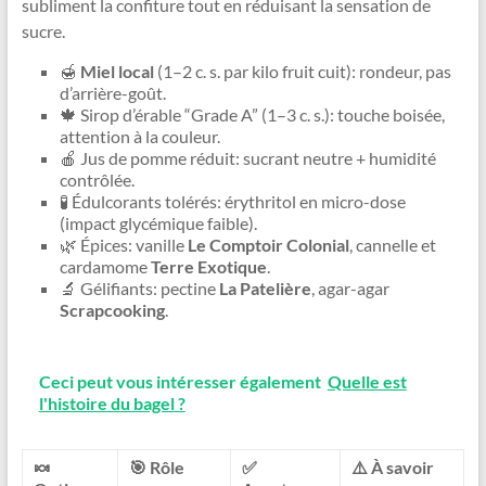
subliment la confiture tout en réduisant la sensation de
sucre.
🍯
Miel local
(1–2 c. s. par kilo fruit cuit): rondeur, pas
d’arrière-goût.
🍁 Sirop d’érable “Grade A” (1–3 c. s.): touche boisée,
attention à la couleur.
🍎 Jus de pomme réduit: sucrant neutre + humidité
contrôlée.
🧪 Édulcorants tolérés: érythritol en micro-dose
(impact glycémique faible).
🌿 Épices: vanille
Le Comptoir Colonial
, cannelle et
cardamome
Terre Exotique
.
🔬 Gélifiants: pectine
La Patelière
, agar-agar
Scrapcooking
.
Ceci peut vous intéresser également
Quelle est
l'histoire du bagel ?
🍬
🎯 Rôle
✅
⚠️ À savoir