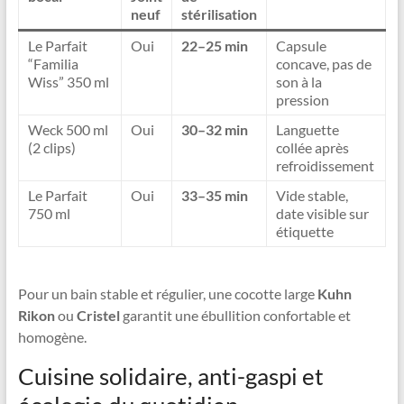
neuf
stérilisation
Le Parfait
Oui
22–25 min
Capsule
“Familia
concave, pas de
Wiss” 350 ml
son à la
pression
Weck 500 ml
Oui
30–32 min
Languette
(2 clips)
collée après
refroidissement
Le Parfait
Oui
33–35 min
Vide stable,
750 ml
date visible sur
étiquette
Pour un bain stable et régulier, une cocotte large
Kuhn
Rikon
ou
Cristel
garantit une ébullition confortable et
homogène.
Cuisine solidaire, anti-gaspi et