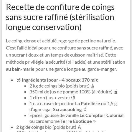
Recette de confiture de coings
sans sucre raffiné (stérilisation
longue conservation)
Le coing, dense et acidulé, regorge de pectine naturelle.
C’est l’allié idéal pour une confiture sans sucre raffiné, avec
un sucrant doux et un temps de cuisson maîtrisé. Cette
méthode privilégie la sécurité (pH acide) et une stérilisation
au bain-marie
pour une garde longue au garde-manger.
🥣
Ingrédients (pour ~4 bocaux 370 ml)
:
2 kg de coings bio (poids brut) 🍐
350 ml de jus de pomme 100% (à réduire) 🍎
1 citron (jus + zeste) 🍋
1 c. à c. rase de pectine
La Patelière
ou 1,5 g
d’agar-agar
Scrapcooking
🔬
Épices: gousse de vanille
Le Comptoir Colonial
ou cardamome
Terre Exotique
✨
2 kg de coings bio (poids brut) 🍐