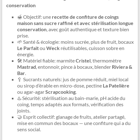
conservation
🍯 Objectif: une
recette de confiture de coings
maison sans sucre raffiné et avec stérilisation longue
conservation
, avec goût authentique et texture bien
prise.
🌱 Santé & écologie: moins sucrée, plus de fruit, bocaux
Le Parfait
ou
Weck
réutilisables, cuisson sobre en
énergie.
🛠️ Matériel fiable: marmite
Cristel
, thermomètre
Mastrad
, entonnoir, pince à bocaux, blender
Riviera &
Bar
.
🥄 Sucrants naturels: jus de pomme réduit, miel local
ou sirop d’érable en micro-dose, pectine
La Patelière
ou agar-agar
Scrapcooking
.
♨️ Sécurité: stérilisation au bain-marie, pH acide du
coing, temps adaptés aux formats, vérification des
joints.
🤝 Esprit collectif: glanage de fruits, atelier partagé,
mise en commun des bocaux — une confiture qui a du
sens social.