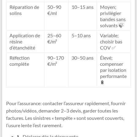
Réparation de
50–90
10–15 ans
Moyen;
solins
€/ml
privilégier
bandes sans
solvants 🍃
Application de
25–60
5–10 ans
Variable;
résine
€/m²
choisir bas
d’étanchéité
COV ✅
Réfection
90–170
30–50 ans
Élevé;
complète
€/m²
compenser
par isolation
performante
🔋
Pour l’assurance: contacter l’assureur rapidement, fournir
photos/vidéos, demander 2–3 devis, garder toutes les
factures. Les sinistres « tempête » sont souvent couverts,
l’usure lente l’est rarement.
📞 Déclarer dès la découverte