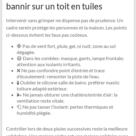
bannir sur un toit en tuiles
Intervenir sans grimper ne dispense pas de prudence. Un
cadre serein protège les personnes et la maison. Les points
ci-dessous évitent les faux pas coûteux.
🛑 Pas de vent fort, pluie, gel, ni nuit; zone au sol
dégagée.
😷 Dans les combles: masque, gants, lampe frontale;
attention aux isolants irritants.
❌ Ne pas confondre point d’entrée et trace
d’écoulement: remonter la piste de l’eau.
🧪 Oublier le silicone salle de bains: préférer mastic
toiture adapté extérieur.
🌬️ Ne jamais obturer une chatière/entrée d’air: la
ventilation reste vitale.
🧻 Ne pas tasser l’isolant: pertes thermiques et
humidité piégée.
Contrôler lors de deux pluies successives reste la meilleure
validation. Une maison sèche est une maison solidaire avec