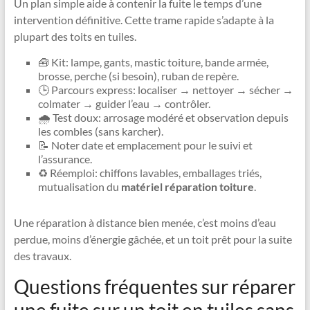
Un plan simple aide à contenir la fuite le temps d’une
intervention définitive. Cette trame rapide s’adapte à la
plupart des toits en tuiles.
🧰 Kit: lampe, gants, mastic toiture, bande armée,
brosse, perche (si besoin), ruban de repère.
🕒 Parcours express: localiser → nettoyer → sécher →
colmater → guider l’eau → contrôler.
🌧️ Test doux: arrosage modéré et observation depuis
les combles (sans karcher).
📝 Noter date et emplacement pour le suivi et
l’assurance.
♻️ Réemploi: chiffons lavables, emballages triés,
mutualisation du
matériel réparation toiture
.
Une réparation à distance bien menée, c’est moins d’eau
perdue, moins d’énergie gâchée, et un toit prêt pour la suite
des travaux.
Questions fréquentes sur réparer
une fuite sur un toit en tuiles sans