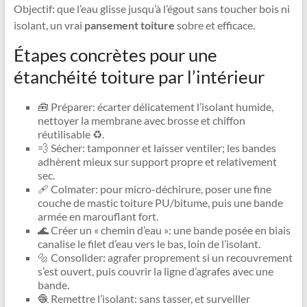
Objectif: que l’eau glisse jusqu’à l’égout sans toucher bois ni
isolant, un vrai
pansement toiture
sobre et efficace.
Étapes concrètes pour une
étanchéité toiture par l’intérieur
🧰 Préparer: écarter délicatement l’isolant humide,
nettoyer la membrane avec brosse et chiffon
réutilisable ♻️.
💨 Sécher: tamponner et laisser ventiler; les bandes
adhèrent mieux sur support propre et relativement
sec.
🩹 Colmater: pour micro-déchirure, poser une fine
couche de mastic toiture PU/bitume, puis une bande
armée en marouflant fort.
🌊 Créer un « chemin d’eau »: une bande posée en biais
canalise le filet d’eau vers le bas, loin de l’isolant.
🔩 Consolider: agrafer proprement si un recouvrement
s’est ouvert, puis couvrir la ligne d’agrafes avec une
bande.
🧶 Remettre l’isolant: sans tasser, et surveiller