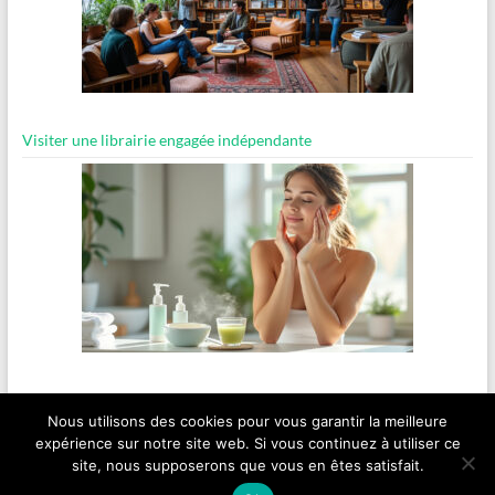
Visiter une librairie engagée indépendante
Routine bien-être express pour les matins pressés
Nous utilisons des cookies pour vous garantir la meilleure
expérience sur notre site web. Si vous continuez à utiliser ce
site, nous supposerons que vous en êtes satisfait.
Copyright © 2026
ancientsites.eu
.