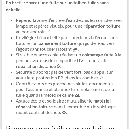
En bref : réparer une fuite sur un toit en tuiles sans
échelle
Repérez la zone d’entrée d’eau depuis les combles avec
lampe et repères visuels, pour une
réparation toiture
au bon endroit ✅.
Privilégiez l’étanchéité par l’intérieur via l’écran sous-
toiture : un
pansement toiture
qui guide l’eau vers
l’égout sans toucher l’isolant 🌧️.
Si visible et accessible, réalisez un
colmatage fuite
à la
perche avec mastic compatible UV — une vraie
réparation distance
🛠️.
Sécurité d’abord : pas de vent fort, pas d’appui sur
gouttière, protection EPI dans les combles ⚠️.
Contrôlez lors des prochaines pluies, documentez
pour l’assurance et planifiez le remplacement de la
tuile quand la météo se calme 📸.
Astuce écolo et solidaire : mutualiser le
matériel
réparation toiture
dans l’immeuble ou le voisinage
réduit coûts et déchets ♻️.
Repérer une fuite sur un toit en