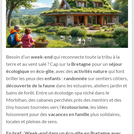
Besoin d’un
week-end
qui reconnecte toute la tribu à la
terre et au vent salé ? Cap sur la
Bretagne
pour un
séjour
écologique
en
éco-gîte
, avec des
activités nature
qui font
briller les yeux des
enfants
:
randonnée
sur sentiers côtiers,
découverte de la faune
dans les estuaires, ateliers jardin et
bains de forêt. Entre un écolodge-spa niché dans le
Morbihan, des cabanes perchées près des menhirs et des
tiny houses tournées vers l’
écotourisme
, les idées
foisonnent pour des
vacances en famille
plus solidaires,
locales et pleines de sens.
En bref : Week-end dans un éco-gîte en Bretagne avec