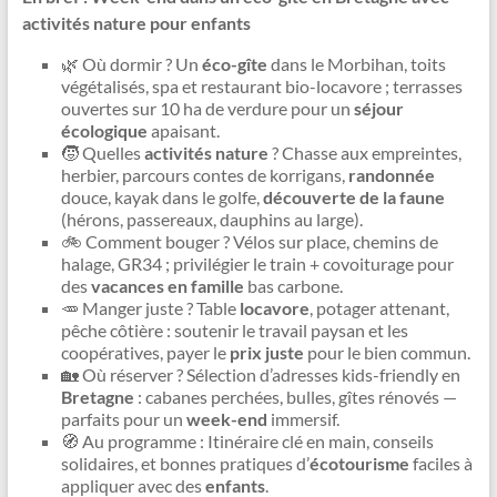
activités nature pour enfants
🌿 Où dormir ? Un
éco-gîte
dans le Morbihan, toits
végétalisés, spa et restaurant bio-locavore ; terrasses
ouvertes sur 10 ha de verdure pour un
séjour
écologique
apaisant.
🧒 Quelles
activités nature
? Chasse aux empreintes,
herbier, parcours contes de korrigans,
randonnée
douce, kayak dans le golfe,
découverte de la faune
(hérons, passereaux, dauphins au large).
🚲 Comment bouger ? Vélos sur place, chemins de
halage, GR34 ; privilégier le train + covoiturage pour
des
vacances en famille
bas carbone.
🥕 Manger juste ? Table
locavore
, potager attenant,
pêche côtière : soutenir le travail paysan et les
coopératives, payer le
prix juste
pour le bien commun.
🏡 Où réserver ? Sélection d’adresses kids-friendly en
Bretagne
: cabanes perchées, bulles, gîtes rénovés —
parfaits pour un
week-end
immersif.
🧭 Au programme : Itinéraire clé en main, conseils
solidaires, et bonnes pratiques d’
écotourisme
faciles à
appliquer avec des
enfants
.