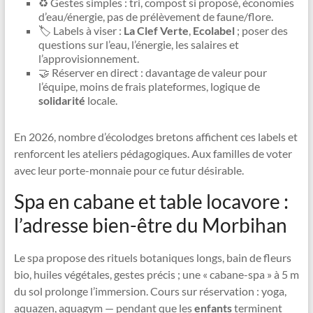
♻️ Gestes simples : tri, compost si proposé, économies
d’eau/énergie, pas de prélèvement de faune/flore.
🏷️ Labels à viser :
La Clef Verte
,
Ecolabel
; poser des
questions sur l’eau, l’énergie, les salaires et
l’approvisionnement.
🤝 Réserver en direct : davantage de valeur pour
l’équipe, moins de frais plateformes, logique de
solidarité
locale.
En 2026, nombre d’écolodges bretons affichent ces labels et
renforcent les ateliers pédagogiques. Aux familles de voter
avec leur porte-monnaie pour ce futur désirable.
Spa en cabane et table locavore :
l’adresse bien-être du Morbihan
Le spa propose des rituels botaniques longs, bain de fleurs
bio, huiles végétales, gestes précis ; une « cabane-spa » à 5 m
du sol prolonge l’immersion. Cours sur réservation : yoga,
aquazen, aquagym — pendant que les
enfants
terminent