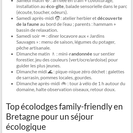
Samedi matin 🧭 : arrivée en train + covoiturage,
installation au
éco-gîte
, balade sensorielle dans le parc
(écoute, toucher, odeurs).
Samedi après-midi 🧒 : atelier herbier et
découverte
de la faune
au bord de l’eau ; parents : hammam +
bassin de relaxation.
Samedi soir 🥕 : dîner locavore aux « Jardins
Sauvages » : menu de saison, légumes du potager,
pêche artisanale.
Dimanche matin 🚶 : mini-
randonnée
sur sentier
forestier, jeu des couleurs (vert/ocre/ardoise) pour
guider les plus jeunes.
Dimanche midi 🌊 : pique-nique zéro déchet : galettes
de sarrasin, pommes locales, gourdes.
Dimanche après-midi 🚲 : tour à vélo de 1 h autour du
domaine, halte observation oiseaux, retour doux.
Top écolodges family-friendly en
Bretagne pour un séjour
écologique