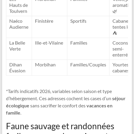
Hauts de
aromatiqu
Toulvern
🌿
Naéco
Finistère
Sportifs
Cabanes,
Audierne
tentes lod
⛺
La Belle
Ille-et-Vilaine
Familles
Cocons
Verte
semi-
enterrés 
Dihan
Morbihan
Familles/Couples
Yourtes,
Évasion
cabanes 
*Tarifs indicatifs 2026, variables selon saison et type
d’hébergement. Ces adresses cochent les cases d’un
séjour
écologique
sans sacrifier le confort des
vacances en
famille
.
Faune sauvage et randonnées