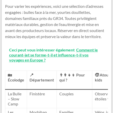
Pour varier les expériences, voici une sélection d’adresses
engagées : bulles face à la mer, yourtes douillettes,
domaines familiaux près du GR34. Toutes privilégient
matériaux durables, gestion de l’eau/énergie et mise en
avant des producteurs locaux. Réserver en direct soutient
mieux les équipes et préserve la valeur dans le territoire.
Ceci peut vous intéresser également
Comment le
courant-jet se forme-t-il et influence-t-il vos
voyages en Europe ?
🏡
📍
👨‍👩‍👧‍👦 Pour
🧒 Atouts
Écolodge
Département
qui ?
kids
La Bulle
Finistère
Couples
Observati
– Slow
étoiles ✨
Camp
Les
Morbihan
Familles
Vélos, jard