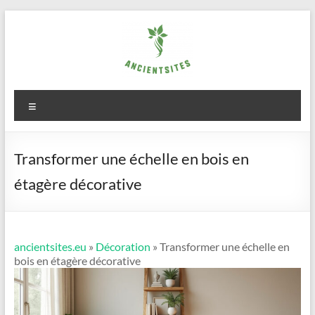
Aller
au
contenu
ancientsites.eu
Menu
Transformer une échelle en bois en
étagère décorative
ancientsites.eu
»
Décoration
» Transformer une échelle en
bois en étagère décorative