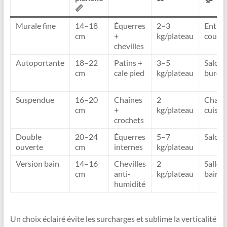
📏
Murale fine
14–18
Équerres
2–3
Entrée
cm
+
kg/plateau
couloi
chevilles
Autoportante
18–22
Patins +
3–5
Salon,
cm
cale pied
kg/plateau
burea
Suspendue
16–20
Chaînes
2
Chamb
cm
+
kg/plateau
cuisin
crochets
Double
20–24
Équerres
5–7
Salon
ouverte
cm
internes
kg/plateau
Version bain
14–16
Chevilles
2
Salle 
cm
anti-
kg/plateau
bain
humidité
Un choix éclairé évite les surcharges et sublime la verticalité