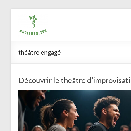
Aller
ancientsites.eu
au
contenu
théâtre engagé
Découvrir le théâtre d’improvisat