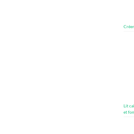
Créer
Lit c
et fo