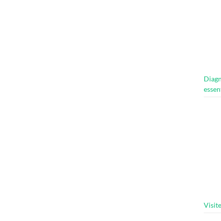
Diagn
essen
Visit