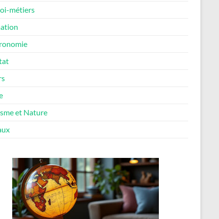
oi-métiers
ation
ronomie
tat
rs
e
isme et Nature
aux