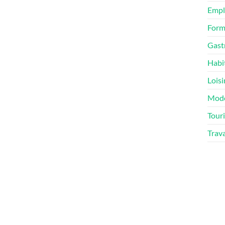
Empl
Form
Gast
Habi
Loisi
Mod
Tour
Trav