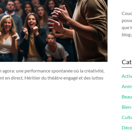
Couco
possé
que l
blog 
Cat
n agora: une performance spontanée où la créativité,
Activ
t en direct. Héritier du théâtre engagé et des luttes
Ani
Beau
Bien
Cult
Déco