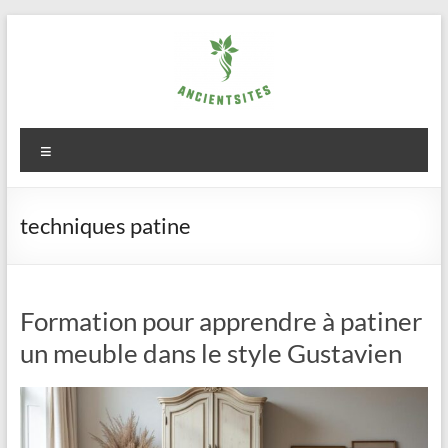
Aller
au
contenu
ancientsites.eu
Menu
techniques patine
Formation pour apprendre à patiner
un meuble dans le style Gustavien