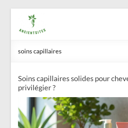
Aller
ancientsites.eu
au
contenu
soins capillaires
Soins capillaires solides pour che
privilégier ?