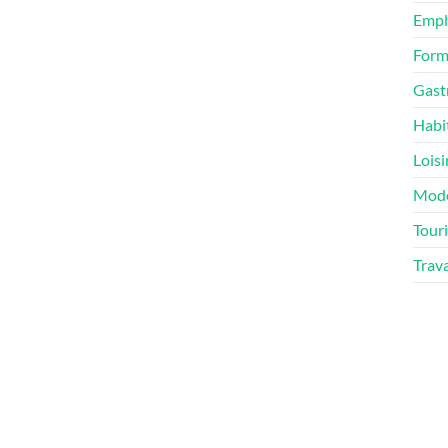
Empl
Form
Gast
Habi
Loisi
Mod
Tour
Trav