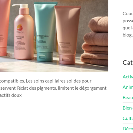
Couco
possé
que l
blog 
Cat
Activ
mpatibles. Les soins capillaires solides pour
Ani
servent l’éclat des pigments, limitent le dégorgement
actifs doux
Beau
Bien
Cult
Déco