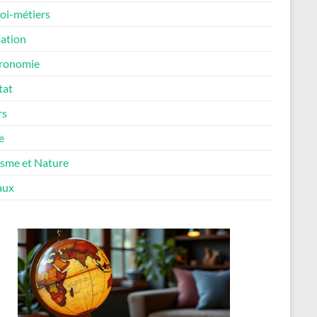
oi-métiers
ation
ronomie
tat
rs
e
isme et Nature
aux