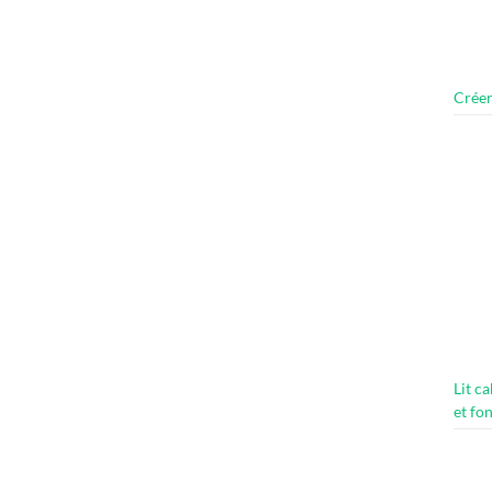
Créer
Lit c
et fo