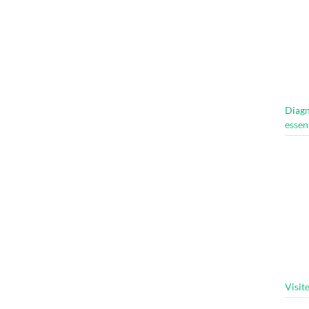
Diagn
essen
Visit