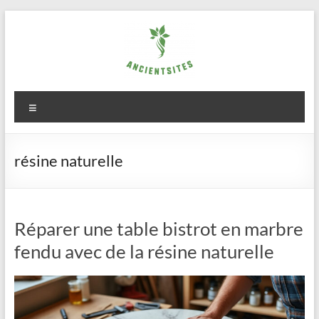
Aller
au
contenu
ancientsites.eu
Menu
résine naturelle
Réparer une table bistrot en marbre
fendu avec de la résine naturelle