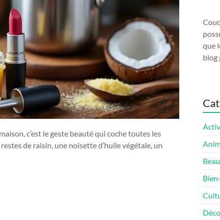
Couco
possé
que l
blog 
Cat
Activ
ison, c’est le geste beauté qui coche toutes les
Ani
 restes de raisin, une noisette d’huile végétale, un
Beau
Bien
Cult
Déco