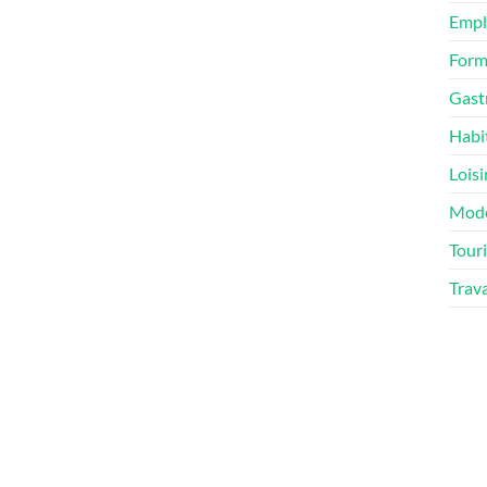
Empl
Form
Gast
Habi
Loisi
Mod
Tour
Trav