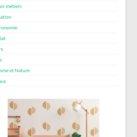
oi-métiers
ation
ronomie
tat
rs
e
isme et Nature
aux