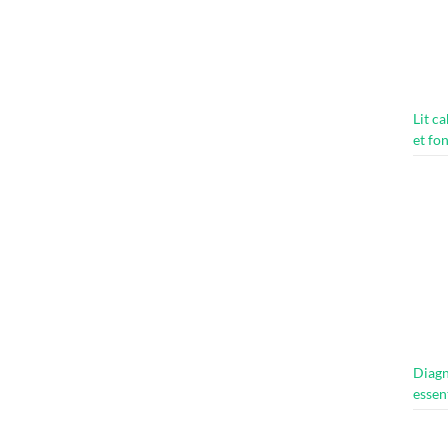
Lit c
et fo
Diagn
essen