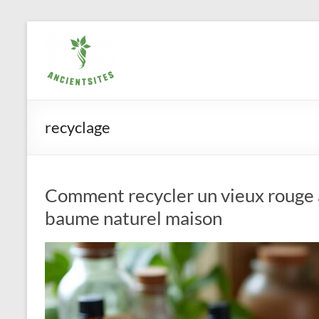
Aller
ancientsites.eu
au
contenu
recyclage
Comment recycler un vieux rouge 
baume naturel maison