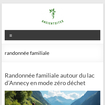
Aller
au
contenu
ancientsites.eu
Menu
randonnée familiale
Randonnée familiale autour du lac
d’Annecy en mode zéro déchet