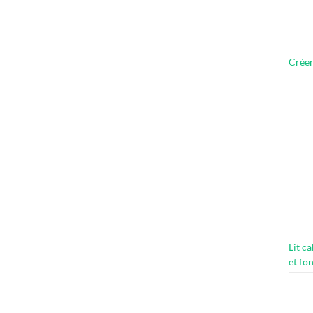
Créer
Lit c
et fo