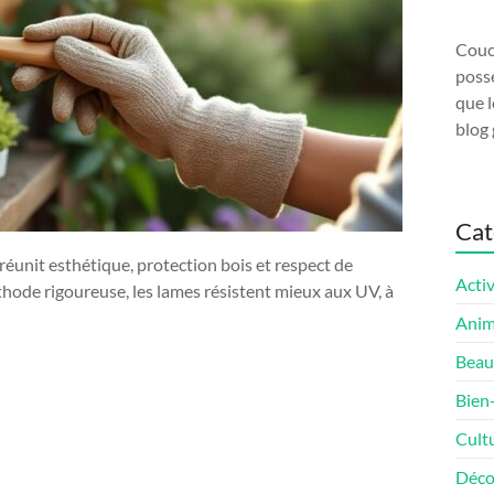
Couco
possé
que l
blog 
Cat
réunit esthétique, protection bois et respect de
Activ
thode rigoureuse, les lames résistent mieux aux UV, à
Ani
Beau
Bien
Cult
Déco