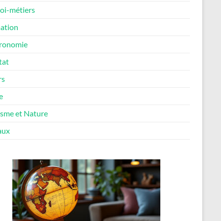
oi-métiers
ation
ronomie
tat
rs
e
isme et Nature
aux