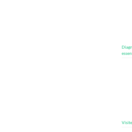
Diagn
essen
Visit