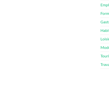
Empl
Form
Gast
Habi
Loisi
Mod
Tour
Trav