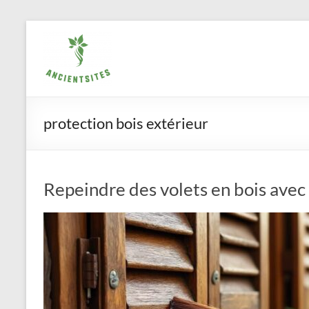
Aller
ancientsites.eu
au
contenu
protection bois extérieur
Repeindre des volets en bois avec