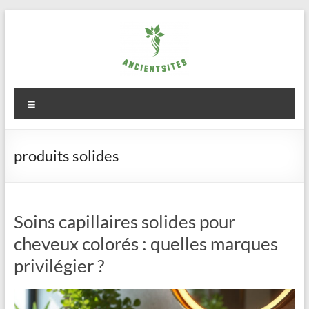
Aller
au
contenu
ancientsites.eu
Menu
produits solides
Soins capillaires solides pour
cheveux colorés : quelles marques
privilégier ?