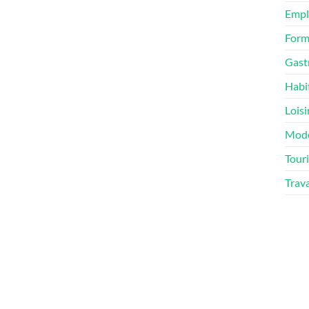
Empl
Form
Gast
Habi
Loisi
Mod
Tour
Trav