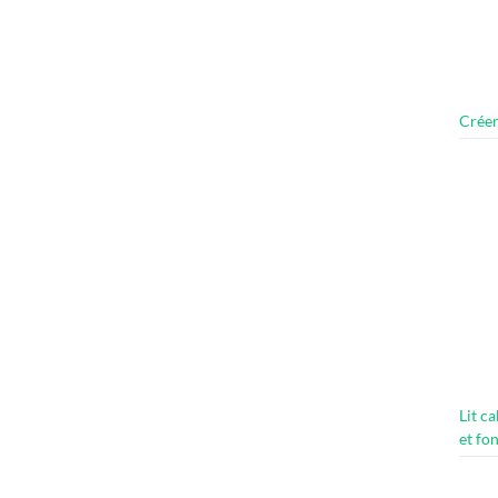
Créer
Lit c
et fo