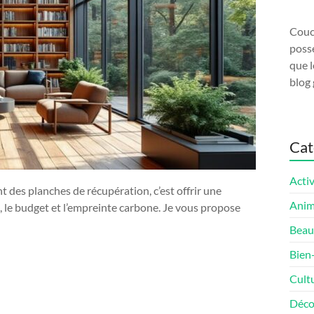
Couco
possé
que l
blog 
Cat
Activ
des planches de récupération, c’est offrir une
Ani
e, le budget et l’empreinte carbone. Je vous propose
Beau
Bien
Cult
Déco