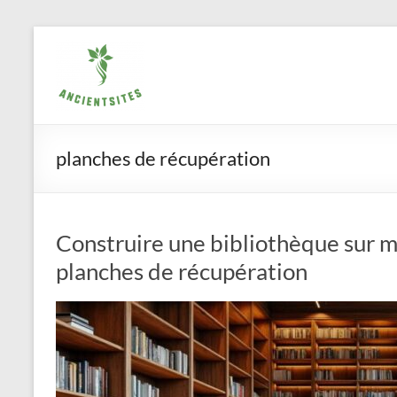
Aller
ancientsites.eu
au
contenu
planches de récupération
Construire une bibliothèque sur 
planches de récupération