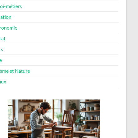
oi-métiers
ation
ronomie
tat
rs
e
isme et Nature
aux