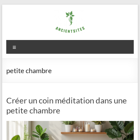
Aller
au
contenu
ancientsites.eu
Menu
petite chambre
Créer un coin méditation dans une
petite chambre