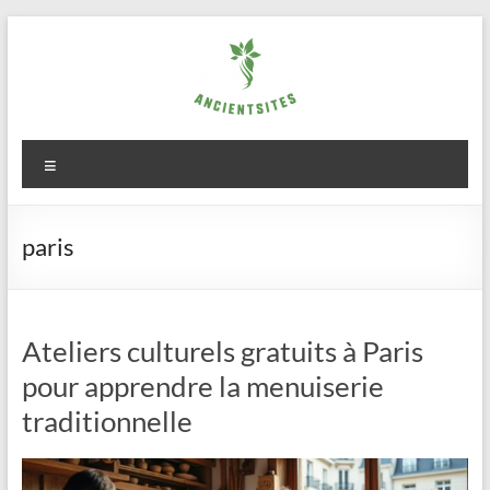
Aller
au
contenu
ancientsites.eu
Menu
paris
Ateliers culturels gratuits à Paris
pour apprendre la menuiserie
traditionnelle