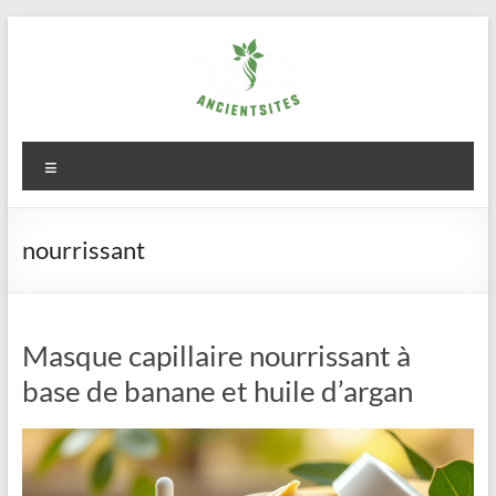
Aller
au
contenu
ancientsites.eu
Menu
nourrissant
Masque capillaire nourrissant à
base de banane et huile d’argan