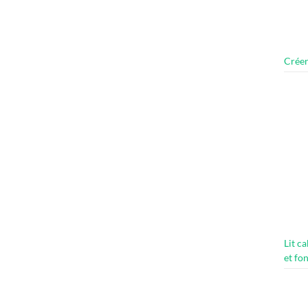
Créer
Lit c
et fo