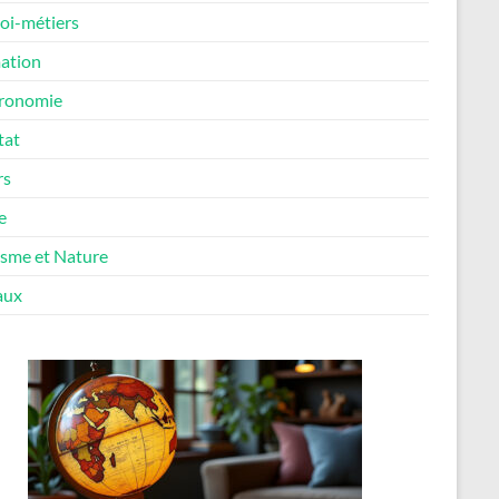
oi-métiers
ation
ronomie
tat
rs
e
isme et Nature
aux