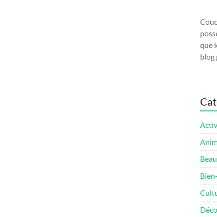
Couco
possé
que l
blog 
Cat
Activ
Ani
Beau
Bien
Cult
Déco