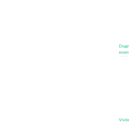
Diagn
essen
Visit