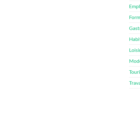
Empl
Form
Gast
Habi
Loisi
Mod
Tour
Trav