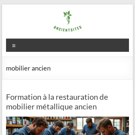
Aller
au
contenu
ancientsites.eu
Menu
mobilier ancien
Formation à la restauration de
mobilier métallique ancien