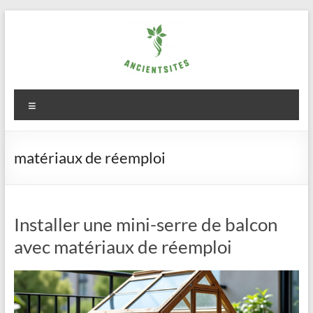
Aller
au
contenu
ancientsites.eu
Menu
matériaux de réemploi
Installer une mini-serre de balcon
avec matériaux de réemploi