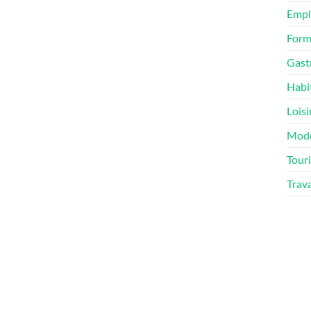
Empl
Form
Gast
Habi
Loisi
Mod
Tour
Trav