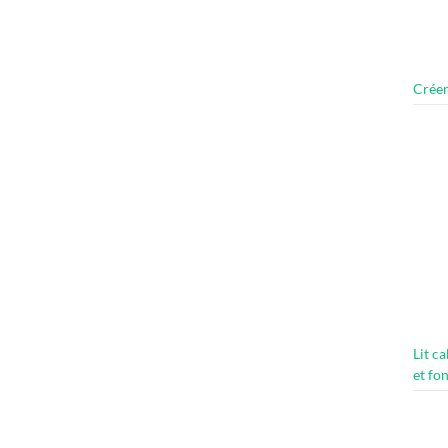
Créer
Lit c
et fo