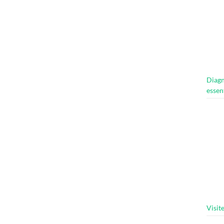
Diagn
essen
Visit