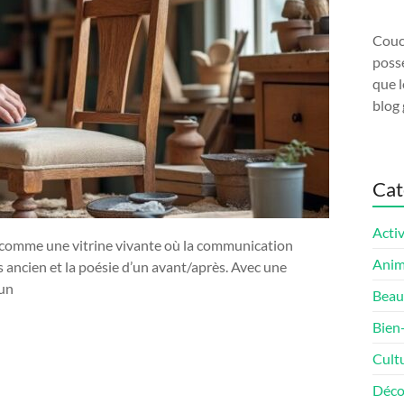
Couco
possé
que l
blog 
Cat
Activ
 comme une vitrine vivante où la communication
Ani
is ancien et la poésie d’un avant/après. Avec une
 un
Beau
Bien
Cult
Déco