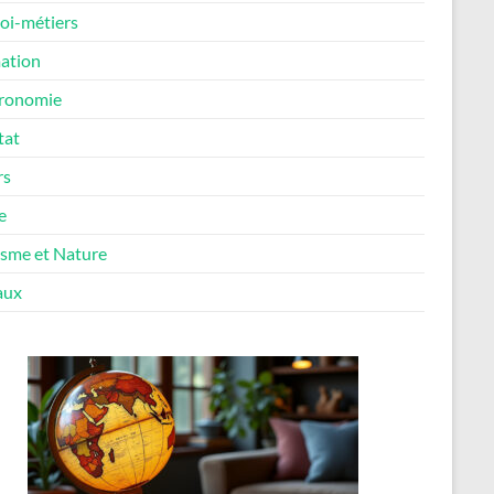
oi-métiers
ation
ronomie
tat
rs
e
isme et Nature
aux