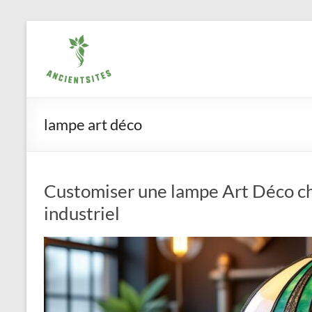
Aller
ancientsites.eu
au
contenu
lampe art déco
Customiser une lampe Art Déco ch
industriel