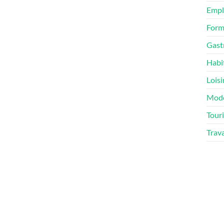
Empl
Form
Gast
Habi
Loisi
Mod
Tour
Trav