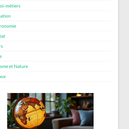
oi-métiers
ation
ronomie
tat
rs
e
isme et Nature
aux