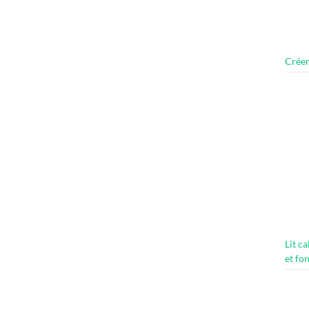
Créer
Lit c
et fo