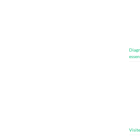
Diagn
essen
Visit