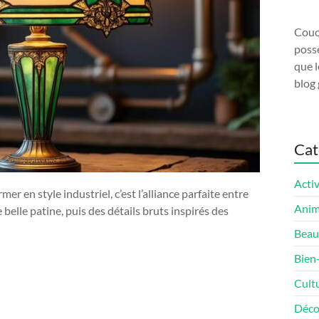
Couco
possé
que l
blog 
Cat
Activ
r en style industriel, c’est l’alliance parfaite entre
Ani
 belle patine, puis des détails bruts inspirés des
Beau
Bien
Cult
Déco